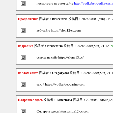
посмотреть на этом сайте
http://vodkabet-vodka-casi
Продолжение
投稿者：
Brucetaria
投稿日：2026/08/09(Sun) 21:
веб-сайте https://slon12-cc.com
подробнее
投稿者：
Brucetaria
投稿日：2026/08/09(Sun) 21:12
N
ссылка на сайт https://slonz13.cc/
на этом сайте
投稿者：
Gregorydal
投稿日：2026/08/09(Sun) 21:
такой https://vodka-bet-casino.com
Подробнее здесь
投稿者：
Brucetaria
投稿日：2026/08/09(Sun) 2
Смотреть здесь https://slon12-cc.com