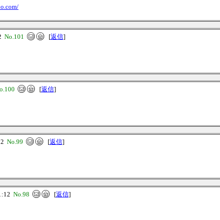
no.com/
12
No.101
[
返信
]
o.100
[
返信
]
12
No.99
[
返信
]
1:12
No.98
[
返信
]