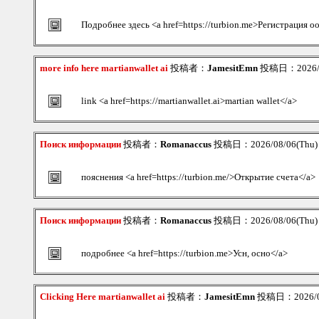
Подробнее здесь <a href=https://turbion.me>Регистрация оо
more info here martianwallet ai
投稿者：
JamesitEmn
投稿日：2026/08
link <a href=https://martianwallet.ai>martian wallet</a>
Поиск информации
投稿者：
Romanaccus
投稿日：2026/08/06(Thu)
пояснения <a href=https://turbion.me/>Открытие счета</a>
Поиск информации
投稿者：
Romanaccus
投稿日：2026/08/06(Thu)
подробнее <a href=https://turbion.me>Усн, осно</a>
Clicking Here martianwallet ai
投稿者：
JamesitEmn
投稿日：2026/08