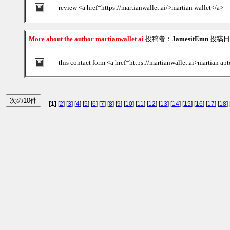
review <a href=https://martianwallet.ai/>martian wallet</a>
More about the author martianwallet ai
投稿者：
JamesitEmn
投稿日：2
this contact form <a href=https://martianwallet.ai>martian apt
[1]
[
2
] [
3
] [
4
] [
5
] [
6
] [
7
] [
8
] [
9
] [
10
] [
11
] [
12
] [
13
] [
14
] [
15
] [
16
] [
17
] [
18
] 