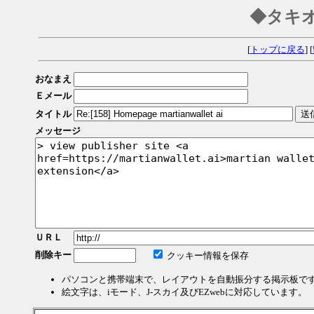
◆タキ
[
トップに戻る
] [
おなまえ
Ｅメール
タイトル
メッセージ
ＵＲＬ
削除キー
クッキー情報を保存
パソコンと携帯端末で、レイアウトを自動振分する掲示板で
絵文字は、iモード、J-スカイ及びEZwebに対応しています。