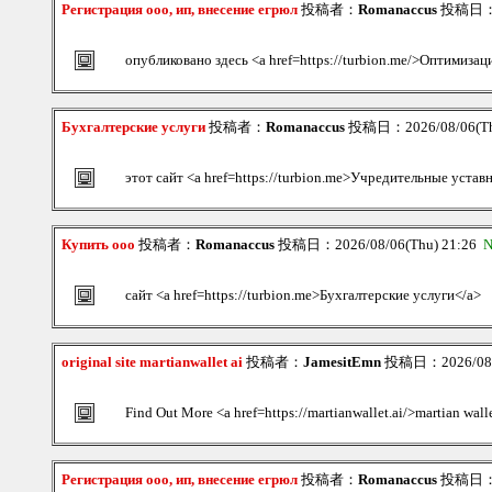
Регистрация ооо, ип, внесение егрюл
投稿者：
Romanaccus
投稿日：20
опубликовано здесь <a href=https://turbion.me/>Оптимиза
Бухгалтерские услуги
投稿者：
Romanaccus
投稿日：2026/08/06(Th
этот сайт <a href=https://turbion.me>Учредительные уста
Купить ооо
投稿者：
Romanaccus
投稿日：2026/08/06(Thu) 21:26
N
сайт <a href=https://turbion.me>Бухгалтерские услуги</a>
original site martianwallet ai
投稿者：
JamesitEmn
投稿日：2026/08/0
Find Out More <a href=https://martianwallet.ai/>martian wall
Регистрация ооо, ип, внесение егрюл
投稿者：
Romanaccus
投稿日：20