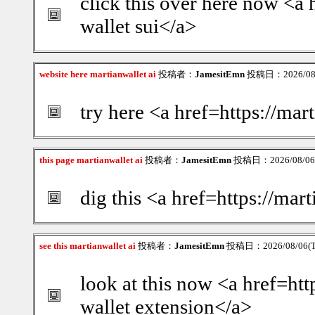
click this over here now <a 
wallet sui</a>
website here martianwallet ai
投稿者：
JamesitEmn
投稿日：2026/08/0
try here <a href=https://mar
this page martianwallet ai
投稿者：
JamesitEmn
投稿日：2026/08/06(
dig this <a href=https://mar
see this martianwallet ai
投稿者：
JamesitEmn
投稿日：2026/08/06(T
look at this now <a href=htt
wallet extension</a>