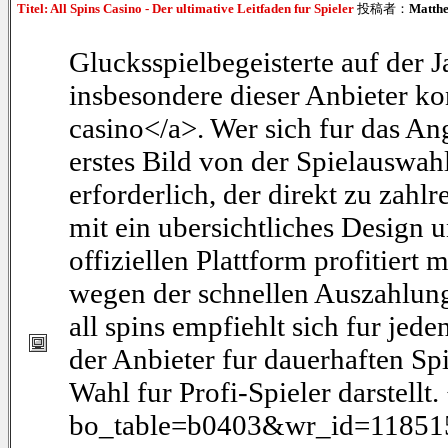
Titel: All Spins Casino - Der ultimative Leitfaden fur Spieler
投稿者：
Matth
Glucksspielbegeisterte auf der 
insbesondere dieser Anbieter kon
casino</a>. Wer sich fur das Ang
erstes Bild von der Spielauswah
erforderlich, der direkt zu zah
mit ein ubersichtliches Design u
offiziellen Plattform profitier
wegen der schnellen Auszahlung
all spins empfiehlt sich fur jed
der Anbieter fur dauerhaften Spi
Wahl fur Profi-Spieler darstell
bo_table=b0403&wr_id=118515>Ub