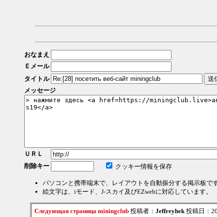
おなまえ
Ｅメール
タイトル
メッセージ
ＵＲＬ
削除キー
クッキー情報を保存
パソコンと携帯端末で、レイアウトを自動振分する掲示板で
絵文字は、iモード、J-スカイ及びEZwebに対応しています。
Следующая страница miningclub
投稿者：
Jeffreyhek
投稿日：2026/