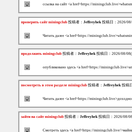
ссылка на сайт <a href=https://miningclub.live>whats
проверить сайт miningclub
投稿者：
Jeffreyhek
投稿日：2026/08/08
Читать далее <a href=https://miningclub.live>whatsmi
продолжить miningclub
投稿者：
Jeffreyhek
投稿日：2026/08/08(S
опубликовано здесь <a href=https://miningclub.live>a
посмотреть в этом разделе miningclub
投稿者：
Jeffreyhek
投稿日：2
Читать далее <a href=https://miningclub.live>доходн
зайти на сайт miningclub
投稿者：
Jeffreyhek
投稿日：2026/08/08(
Смотреть здесь <a href=https://miningclub.live/>майн