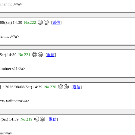
miner m50</a>
(Sat) 14:39
No.222
[
返信
]
ner m50</a>
at) 14:39
No.221
[
返信
]
ntminer s21</a>
026/08/08(Sat) 14:39
No.220
[
返信
]
ость майнинга</a>
Sat) 14:39
No.219
[
返信
]
инг</a>