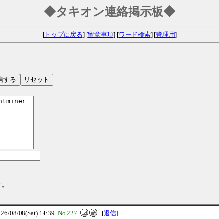
◆タキオン連絡掲示板◆
[
トップに戻る
] [
留意事項
] [
ワード検索
] [
管理用
]
す。
08/08(Sat) 14:39
No.227
[
返信
]