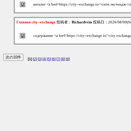
каталог <a href=https://city--exchange.io/>сити эксчендж</
Главная city--exchange
投稿者：
Richardvem
投稿日：2026/08/09(Su
содержание <a href=https://city--exchange.io/>city exchang
[1]
[
2
] [
3
] [
4
] [
5
] [
6
] [
7
] [
8
] [
9
]