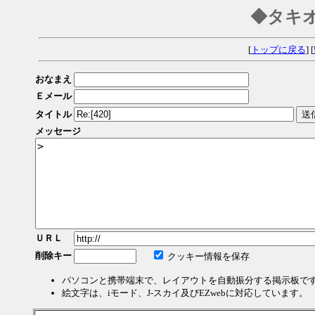
◆タキ
[
トップに戻る
] [
おなまえ
Ｅメール
タイトル
メッセージ
ＵＲＬ
削除キー
クッキー情報を保存
パソコンと携帯端末で、レイアウトを自動振分する掲示板で
絵文字は、iモード、J-スカイ及びEZwebに対応しています。