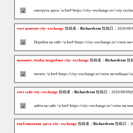
смотреть здесь <a href=https://city--exchange.io/>city exch
этот контент city--exchange
投稿者：
Richardvem
投稿日：2026/08/09
Перейти на сайт <a href=https://city--exchange.io/>сити э
нажмите, чтобы подробнее city--exchange
投稿者：
Richardvem
投稿日
читать <a href=https://city--exchange.io>сити эксчейндж</
этот сайт city--exchange
投稿者：
Richardvem
投稿日：2026/08/09(S
зайти на сайт <a href=https://city--exchange.io/>сити эксч
опубликовано здесь city--exchange
投稿者：
Richardvem
投稿日：2026