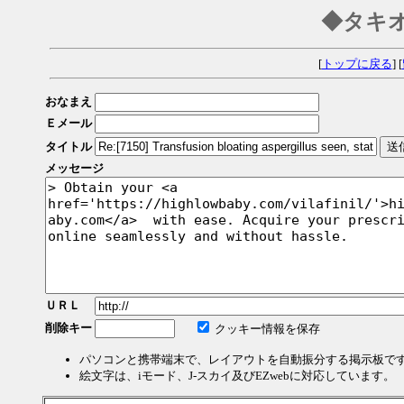
◆タキ
[
トップに戻る
] [
おなまえ
Ｅメール
タイトル
メッセージ
ＵＲＬ
削除キー
クッキー情報を保存
パソコンと携帯端末で、レイアウトを自動振分する掲示板で
絵文字は、iモード、J-スカイ及びEZwebに対応しています。