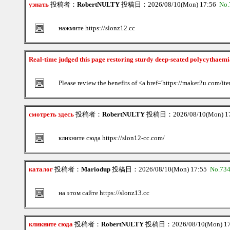
узнать
投稿者：
RobertNULTY
投稿日：2026/08/10(Mon) 17:56
No.
нажмите https://slonz12.cc
Real-time judged this page restoring sturdy deep-seated polycythaem
Please review the benefits of <a href='https://maker2u.com/it
смотреть здесь
投稿者：
RobertNULTY
投稿日：2026/08/10(Mon) 1
кликните сюда https://slon12-cc.com/
каталог
投稿者：
Mariodup
投稿日：2026/08/10(Mon) 17:55
No.73
на этом сайте https://slonz13.cc
кликните сюда
投稿者：
RobertNULTY
投稿日：2026/08/10(Mon) 1