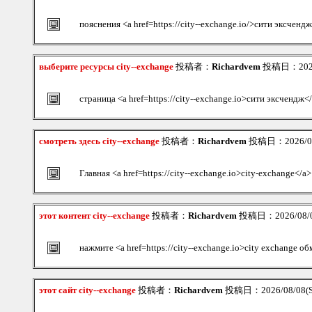
пояснения <a href=https://city--exchange.io/>сити эксченд
выберите ресурсы city--exchange
投稿者：
Richardvem
投稿日：2026/0
страница <a href=https://city--exchange.io>сити эксчендж<
смотреть здесь city--exchange
投稿者：
Richardvem
投稿日：2026/08/
Главная <a href=https://city--exchange.io>city-exchange</a>
этот контент city--exchange
投稿者：
Richardvem
投稿日：2026/08/08
нажмите <a href=https://city--exchange.io>city exchange о
этот сайт city--exchange
投稿者：
Richardvem
投稿日：2026/08/08(Sa