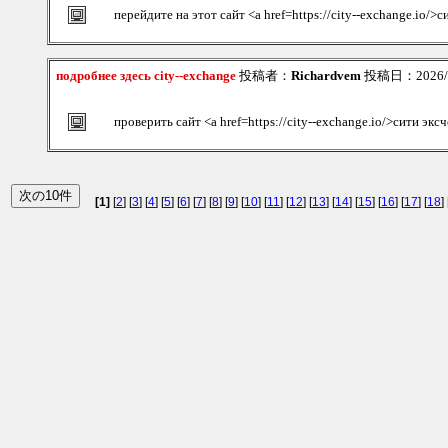
перейдите на этот сайт <a href=https://city--exchange.io/>
подробнее здесь city--exchange
投稿者：
Richardvem
投稿日：2026/08
проверить сайт <a href=https://city--exchange.io/>сити эк
[1]
[
2
] [
3
] [
4
] [
5
] [
6
] [
7
] [
8
] [
9
] [
10
] [
11
] [
12
] [
13
] [
14
] [
15
] [
16
] [
17
] [
18
] 