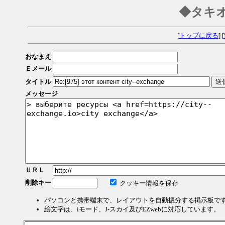
◆タキ
[
トップに戻る
] [
おなまえ
Ｅメール
タイトル
メッセージ
ＵＲＬ
削除キー
クッキー情報を保存
パソコンと携帯端末で、レイアウトを自動振分する掲示板で
絵文字は、iモード、J-スカイ及びEZwebに対応しています。