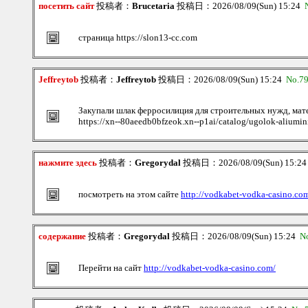
посетить сайт
投稿者：
Brucetaria
投稿日：2026/08/09(Sun) 15:24
страница https://slon13-cc.com
Jeffreytob
投稿者：
Jeffreytob
投稿日：2026/08/09(Sun) 15:24
No.7
Закупали шлак ферросилиция для строительных нужд, мате
https://xn--80aeedb0bfzeok.xn--p1ai/catalog/ugolok-alium
нажмите здесь
投稿者：
Gregorydal
投稿日：2026/08/09(Sun) 15:2
посмотреть на этом сайте
http://vodkabet-vodka-casino.co
содержание
投稿者：
Gregorydal
投稿日：2026/08/09(Sun) 15:24
N
Перейти на сайт
http://vodkabet-vodka-casino.com/