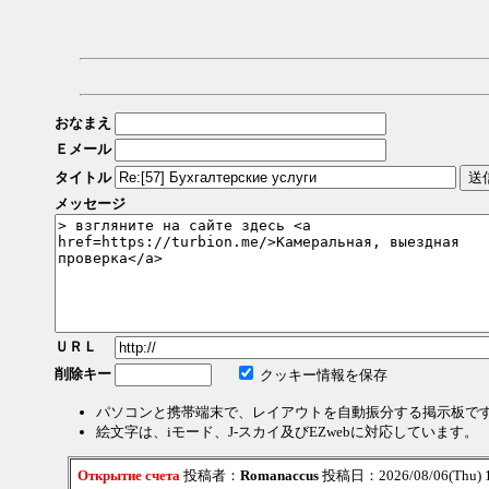
おなまえ
Ｅメール
タイトル
メッセージ
ＵＲＬ
削除キー
クッキー情報を保存
パソコンと携帯端末で、レイアウトを自動振分する掲示板で
絵文字は、iモード、J-スカイ及びEZwebに対応しています。
Открытие счета
投稿者：
Romanaccus
投稿日：2026/08/06(Thu) 