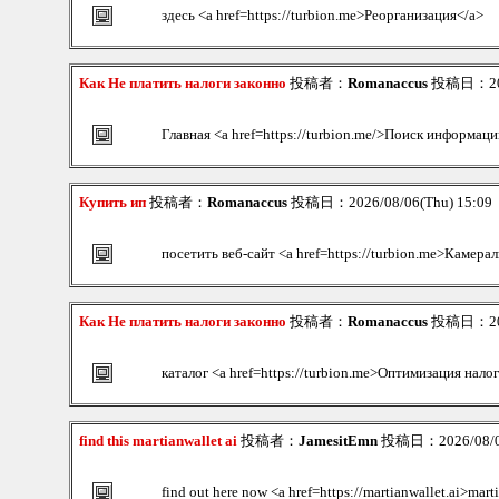
здесь <a href=https://turbion.me>Реорганизация</a>
Как Не платить налоги законно
投稿者：
Romanaccus
投稿日：2026
Главная <a href=https://turbion.me/>Поиск информаци
Купить ип
投稿者：
Romanaccus
投稿日：2026/08/06(Thu) 15:09
посетить веб-сайт <a href=https://turbion.me>Камера
Как Не платить налоги законно
投稿者：
Romanaccus
投稿日：2026
каталог <a href=https://turbion.me>Оптимизация нал
find this martianwallet ai
投稿者：
JamesitEmn
投稿日：2026/08/06
find out here now <a href=https://martianwallet.ai>mart