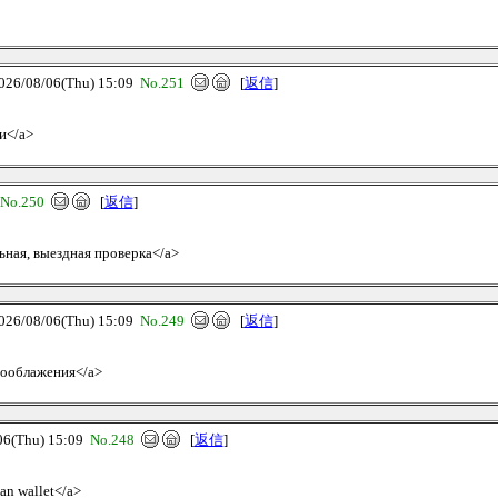
/08/06(Thu) 15:09
No.251
[
返信
]
и</a>
No.250
[
返信
]
льная, выездная проверка</a>
/08/06(Thu) 15:09
No.249
[
返信
]
огооблажения</a>
(Thu) 15:09
No.248
[
返信
]
ian wallet</a>