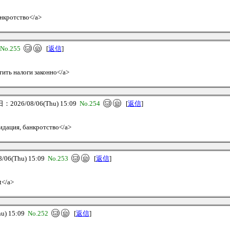
анкротство</a>
No.255
[
返信
]
атить налоги законно</a>
2026/08/06(Thu) 15:09
No.254
[
返信
]
видация, банкротство</a>
06(Thu) 15:09
No.253
[
返信
]
t</a>
u) 15:09
No.252
[
返信
]