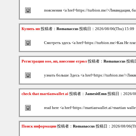
пояснения <a href=https://turbion.me/>Ликвидация, б
Купить ип
投稿者：
Romanaccus
投稿日：2026/08/06(Thu) 15:09
Смотреть здесь <a href=https://turbion.me>Как Не пл
Регистрация ооо, ип, внесение егрюл
投稿者：
Romanaccus
投稿日：
узнать больше Здесь <a href=https://turbion.me/>Лик
check that martianwallet ai
投稿者：
JamesitEmn
投稿日：2026/08/
read here <a href=https://martianwallet.ai>martian walle
Поиск информации
投稿者：
Romanaccus
投稿日：2026/08/06(Th