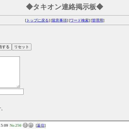
◆タキオン連絡掲示板◆
[
トップに戻る
] [
留意事項
] [
ワード検索
] [
管理用
]
す。
15:09
No.256
[
返信
]