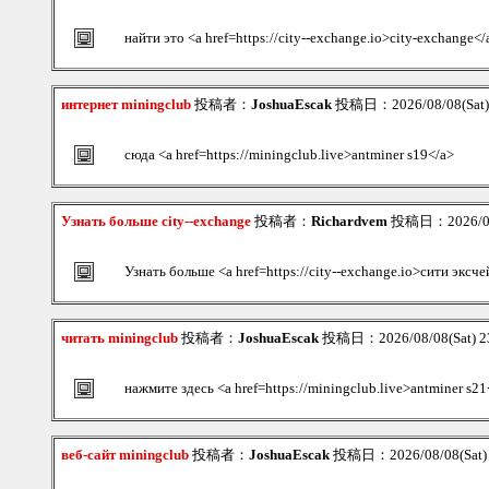
найти это <a href=https://city--exchange.io>city-exchange</
интернет miningclub
投稿者：
JoshuaEscak
投稿日：2026/08/08(Sat)
сюда <a href=https://miningclub.live>antminer s19</a>
Узнать больше city--exchange
投稿者：
Richardvem
投稿日：2026/08/
Узнать больше <a href=https://city--exchange.io>сити эксч
читать miningclub
投稿者：
JoshuaEscak
投稿日：2026/08/08(Sat) 2
нажмите здесь <a href=https://miningclub.live>antminer s21
веб-сайт miningclub
投稿者：
JoshuaEscak
投稿日：2026/08/08(Sat)