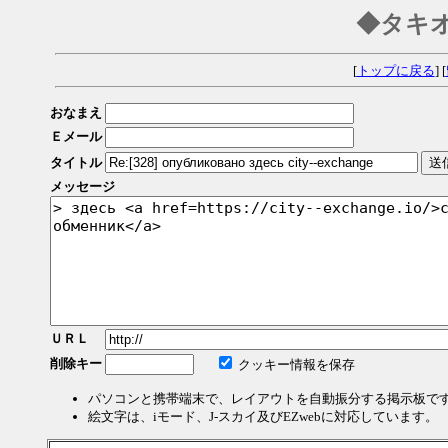
◆タキ
[
トップに戻る
] [
おなまえ
Ｅメール
タイトル
メッセージ
ＵＲＬ
削除キー
クッキー情報を保存
パソコンと携帯端末で、レイアウトを自動振分する掲示板で
絵文字は、iモード、J-スカイ及びEZwebに対応しています。