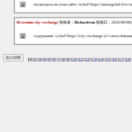
посмотреть на этом сайте <a href=https://miningclub.live>
Источник city--exchange
投稿者：
Richardvem
投稿日：2026/08/08(S
содержание <a href=https://city--exchange.io/>сити обменн
[1]
[
2
] [
3
] [
4
] [
5
] [
6
] [
7
] [
8
] [
9
] [
10
] [
11
] [
12
] [
13
] [
14
] [
15
] [
16
] [
17
] [
18
] 