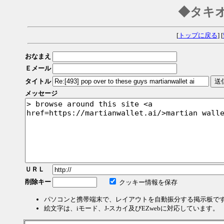
◆タキ
[
トップに戻る
] [
おなまえ
Ｅメール
タイトル
メッセージ
ＵＲＬ
削除キー
クッキー情報を保存
パソコンと携帯端末で、レイアウトを自動振分する掲示板で
絵文字は、iモード、J-スカイ及びEZwebに対応しています。