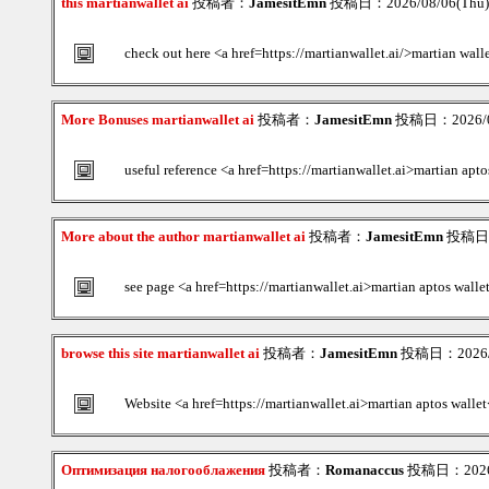
this martianwallet ai
投稿者：
JamesitEmn
投稿日：2026/08/06(Thu)
check out here <a href=https://martianwallet.ai/>martian wall
More Bonuses martianwallet ai
投稿者：
JamesitEmn
投稿日：2026/08
useful reference <a href=https://martianwallet.ai>martian apt
More about the author martianwallet ai
投稿者：
JamesitEmn
投稿日：2
see page <a href=https://martianwallet.ai>martian aptos walle
browse this site martianwallet ai
投稿者：
JamesitEmn
投稿日：2026/08
Website <a href=https://martianwallet.ai>martian aptos walle
Оптимизация налогооблажения
投稿者：
Romanaccus
投稿日：2026/0