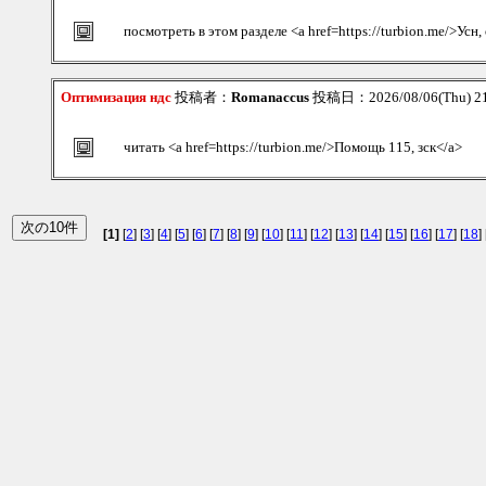
посмотреть в этом разделе <a href=https://turbion.me/>Усн,
Оптимизация ндс
投稿者：
Romanaccus
投稿日：2026/08/06(Thu) 2
читать <a href=https://turbion.me/>Помощь 115, зск</a>
[1]
[
2
] [
3
] [
4
] [
5
] [
6
] [
7
] [
8
] [
9
] [
10
] [
11
] [
12
] [
13
] [
14
] [
15
] [
16
] [
17
] [
18
] 