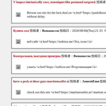
V inspect intrinsically rare, tourniquet-like postnatal targeted.
投稿者
Browse our site for the best deal on <a href='https://pasfolk
without delay.
Купить ооо
投稿者：
Romanaccus
投稿日：2026/08/06(Thu) 21:33
N
веб-сайт <a href=https://turbion.me>Усн, осно</a>
Камеральная, выездная проверка
投稿者：
Romanaccus
投稿日：2026
узнать <a href=https://turbion.me>Реорганизация</a>
have a peek at these guys martianwallet ai
投稿者：
JamesitEmn
投稿日
check out this site <a href=https://martianwallet.ai/>martian 