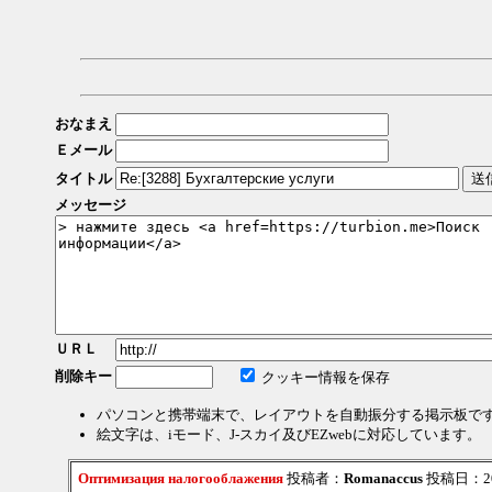
おなまえ
Ｅメール
タイトル
メッセージ
ＵＲＬ
削除キー
クッキー情報を保存
パソコンと携帯端末で、レイアウトを自動振分する掲示板で
絵文字は、iモード、J-スカイ及びEZwebに対応しています。
Оптимизация налогооблажения
投稿者：
Romanaccus
投稿日：2026