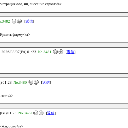
егистрация ооо, ип, внесение егрюл</a>
o.3482
[
返信
]
e>Купить фирму</a>
26/08/07(Fri) 01:23
No.3481
[
返信
]
) 01:23
No.3480
[
返信
]
 зск</a>
ri) 01:23
No.3479
[
返信
]
>Усн, осно</a>