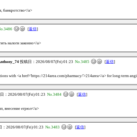
я, банкротство</a>
o.3486
[
返信
]
тить налоги законно</a>
nthony_74
投稿日：2026/08/07(Fri) 01:23
No.3485
[
返信
]
tions with <a href='https://214area.com/pharmacy/'>214area</a> for long-term angin
2026/08/07(Fri) 01:23
No.3484
[
返信
]
 ип, внесение егрюл</a>
2026/08/07(Fri) 01:23
No.3483
[
返信
]