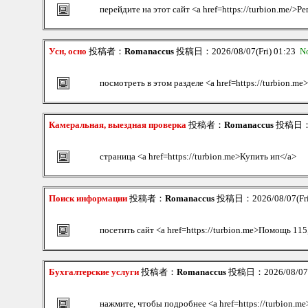
перейдите на этот сайт <a href=https://turbion.me/>Р
Усн, осно
投稿者：
Romanaccus
投稿日：2026/08/07(Fri) 01:23
N
посмотреть в этом разделе <a href=https://turbion.m
Камеральная, выездная проверка
投稿者：
Romanaccus
投稿日：20
страница <a href=https://turbion.me>Купить ип</a>
Поиск информации
投稿者：
Romanaccus
投稿日：2026/08/07(Fri
посетить сайт <a href=https://turbion.me>Помощь 115,
Бухгалтерские услуги
投稿者：
Romanaccus
投稿日：2026/08/07(F
нажмите, чтобы подробнее <a href=https://turbion.me