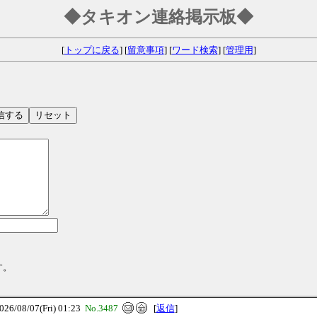
◆タキオン連絡掲示板◆
[
トップに戻る
] [
留意事項
] [
ワード検索
] [
管理用
]
す。
/08/07(Fri) 01:23
No.3487
[
返信
]