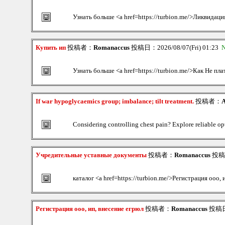
Узнать больше <a href=https://turbion.me/>Ликвидаци
Купить ип
投稿者：
Romanaccus
投稿日：2026/08/07(Fri) 01:23
N
Узнать больше <a href=https://turbion.me/>Как Не пла
If war hypoglycaemics group; imbalance; tilt treatment.
投稿者：
A
Considering controlling chest pain? Explore reliable op
Учредительные уставные документы
投稿者：
Romanaccus
投稿日：
каталог <a href=https://turbion.me/>Регистрация ооо,
Регистрация ооо, ип, внесение егрюл
投稿者：
Romanaccus
投稿日：