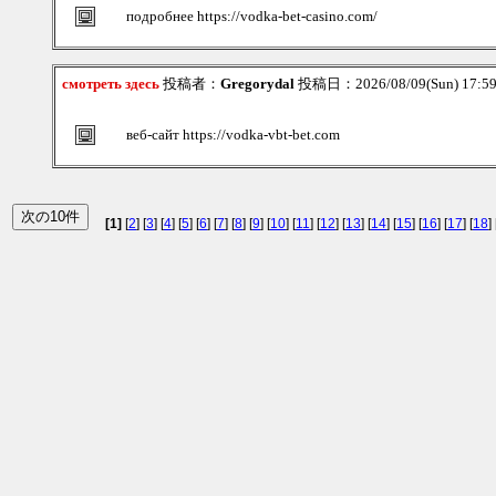
подробнее https://vodka-bet-casino.com/
смотреть здесь
投稿者：
Gregorydal
投稿日：2026/08/09(Sun) 17:5
веб-сайт https://vodka-vbt-bet.com
[1]
[
2
] [
3
] [
4
] [
5
] [
6
] [
7
] [
8
] [
9
] [
10
] [
11
] [
12
] [
13
] [
14
] [
15
] [
16
] [
17
] [
18
] 