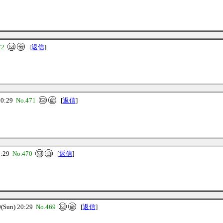
72
[
返信
]
20:29
No.471
[
返信
]
0:29
No.470
[
返信
]
Sun) 20:29
No.469
[
返信
]