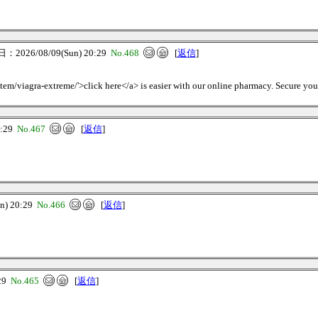
2026/08/09(Sun) 20:29
No.468
[
返信
]
tem/viagra-extreme/'>click here</a> is easier with our online pharmacy. Secure you
0:29
No.467
[
返信
]
) 20:29
No.466
[
返信
]
29
No.465
[
返信
]