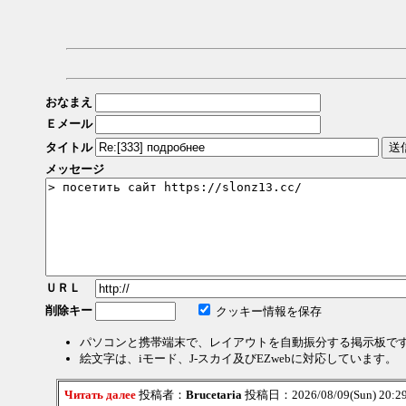
おなまえ
Ｅメール
タイトル
メッセージ
ＵＲＬ
削除キー
クッキー情報を保存
パソコンと携帯端末で、レイアウトを自動振分する掲示板で
絵文字は、iモード、J-スカイ及びEZwebに対応しています。
Читать далее
投稿者：
Brucetaria
投稿日：2026/08/09(Sun) 20:2