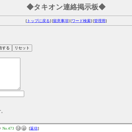
◆タキオン連絡掲示板◆
[
トップに戻る
] [
留意事項
] [
ワード検索
] [
管理用
]
す。
9
No.473
[
返信
]