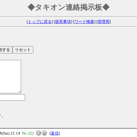
◆タキオン連絡掲示板◆
[
トップに戻る
] [
留意事項
] [
ワード検索
] [
管理用
]
す。
Sat) 22:14
No.322
[
返信
]