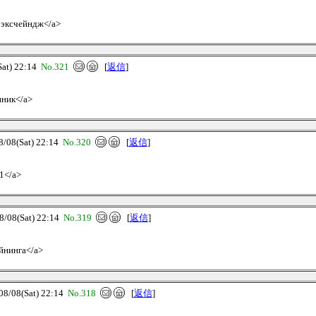
и эксчейндж</a>
t) 22:14
No.321
[
返信
]
нник</a>
8(Sat) 22:14
No.320
[
返信
]
21</a>
08(Sat) 22:14
No.319
[
返信
]
айнинга</a>
08(Sat) 22:14
No.318
[
返信
]