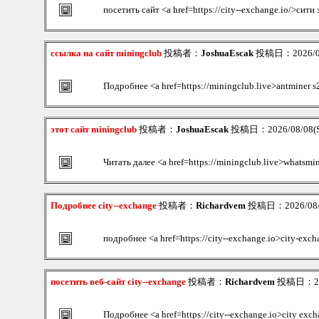
посетить сайт <a href=https://city--exchange.io/>сит
ссылка на сайт miningclub
投稿者：
JoshuaEscak
投稿日：2026/08/
Подробнее <a href=https://miningclub.live>antminer s
этот сайт miningclub
投稿者：
JoshuaEscak
投稿日：2026/08/08(Sa
Читать далее <a href=https://miningclub.live>whatsmi
Подробнее city--exchange
投稿者：
Richardvem
投稿日：2026/08/0
подробнее <a href=https://city--exchange.io>city-exc
посетить веб-сайт city--exchange
投稿者：
Richardvem
投稿日：2026
Подробнее <a href=https://city--exchange.io>city exc