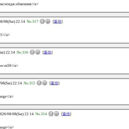
и эксчендж обменник</a>
08(Sat) 22:14
No.317
[
返信
]
21</a>
t) 22:14
No.316
[
返信
]
ner m50</a>
8(Sat) 22:14
No.315
[
返信
]
hange</a>
/08/08(Sat) 22:14
No.314
[
返信
]
hange</a>