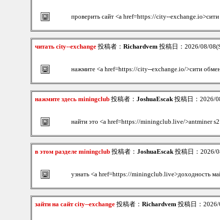
проверить сайт <a href=https://city--exchange.io>сит
читать city--exchange
投稿者：
Richardvem
投稿日：2026/08/08(Sa
нажмите <a href=https://city--exchange.io/>сити обме
нажмите здесь miningclub
投稿者：
JoshuaEscak
投稿日：2026/08/0
найти это <a href=https://miningclub.live/>antminer s
в этом разделе miningclub
投稿者：
JoshuaEscak
投稿日：2026/08/
узнать <a href=https://miningclub.live>доходность м
зайти на сайт city--exchange
投稿者：
Richardvem
投稿日：2026/08/