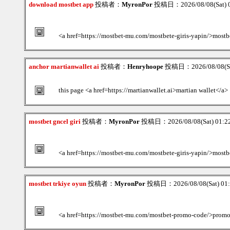
download mostbet app
投稿者：
MyronPor
投稿日：2026/08/08(Sat) 
<a href=https://mostbet-mu.com/mostbete-giris-yapin/>mostbet
anchor martianwallet ai
投稿者：
Henryhoope
投稿日：2026/08/08(Sa
this page <a href=https://martianwallet.ai>martian wallet</a>
mostbet gncel giri
投稿者：
MyronPor
投稿日：2026/08/08(Sat) 01:
<a href=https://mostbet-mu.com/mostbete-giris-yapin/>mostbe
mostbet trkiye oyun
投稿者：
MyronPor
投稿日：2026/08/08(Sat) 01
<a href=https://mostbet-mu.com/mostbet-promo-code/>promo c