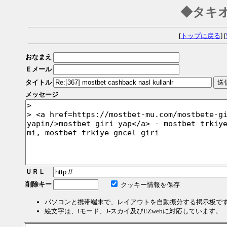
◆タキ
[
トップに戻る
] [
おなまえ
Ｅメール
タイトル
メッセージ
ＵＲＬ
削除キー
クッキー情報を保存
パソコンと携帯端末で、レイアウトを自動振分する掲示板で
絵文字は、iモード、J-スカイ及びEZwebに対応しています。