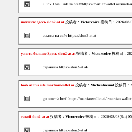
Click This Link <a href=https://martianwallet.ai>martia
нажмите здесь slon2-at at
投稿者：
Victorcoire
投稿日：2026/08/08
ссылка на сайт https://slon2-at.at
узнать больше Здесь slon2-at at
投稿者：
Victorcoire
投稿日：2026/
страница https://slon2-at.at/
look at this site martianwallet ai
投稿者：
Michealneund
投稿日：2026
go now <a href=https://martianwallet.ai/>martian wallet
такой slon2-at at
投稿者：
Victorcoire
投稿日：2026/08/08(Sat) 0
страница https://slon2-at.at