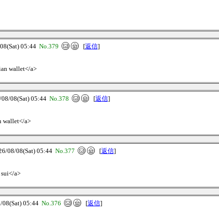
(Sat) 05:44
No.379
[
返信
]
ian wallet</a>
/08(Sat) 05:44
No.378
[
返信
]
n wallet</a>
08/08(Sat) 05:44
No.377
[
返信
]
 sui</a>
8(Sat) 05:44
No.376
[
返信
]