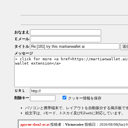
おなまえ
Ｅメール
タイトル
メッセージ
ＵＲＬ
削除キー
クッキー情報を保存
パソコンと携帯端末で、レイアウトを自動振分する掲示板で
絵文字は、iモード、J-スカイ及びEZwebに対応しています。
другие slon2-at at
投稿者：
Victorcoire
投稿日：2026/08/08(Sat) 0