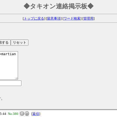
◆タキオン連絡掲示板◆
[
トップに戻る
] [
留意事項
] [
ワード検索
] [
管理用
]
す。
5:44
No.380
[
返信
]