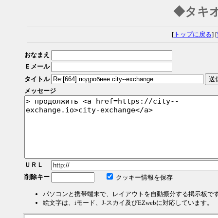
◆タキ
[
トップに戻る
] [
おなまえ
Ｅメール
タイトル
メッセージ
ＵＲＬ
削除キー
クッキー情報を保存
パソコンと携帯端末で、レイアウトを自動振分する掲示板で
絵文字は、iモード、J-スカイ及びEZwebに対応しています。