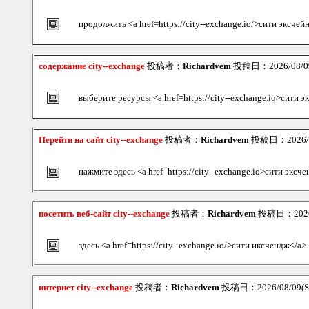
продолжить <a href=https://city--exchange.io/>сити эксчей
содержание city--exchange
投稿者：
Richardvem
投稿日：2026/08/09
выберите ресурсы <a href=https://city--exchange.io>сити 
Перейти на сайт city--exchange
投稿者：
Richardvem
投稿日：2026/08
нажмите здесь <a href=https://city--exchange.io>сити эксч
посетить веб-сайт city--exchange
投稿者：
Richardvem
投稿日：2026/0
здесь <a href=https://city--exchange.io/>сити иксчендж</a>
интернет city--exchange
投稿者：
Richardvem
投稿日：2026/08/09(Su