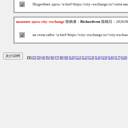
Подробнее здесь <a href=https://city--exchange.io/>сити и
нажмите здесь city--exchange
投稿者：
Richardvem
投稿日：2026/08/
на этом сайте <a href=https://city--exchange.io/>city-excha
[1]
[
2
] [
3
] [
4
] [
5
] [
6
] [
7
] [
8
] [
9
] [
10
] [
11
] [
12
] [
13
] [
14
] [
15
] [
16
] [
17
] [
18
] 