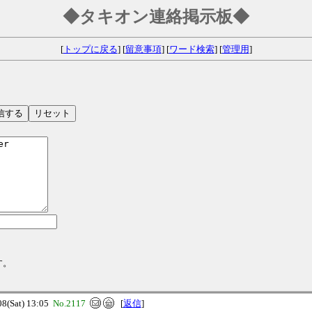
◆タキオン連絡掲示板◆
[
トップに戻る
] [
留意事項
] [
ワード検索
] [
管理用
]
す。
(Sat) 13:05
No.2117
[
返信
]