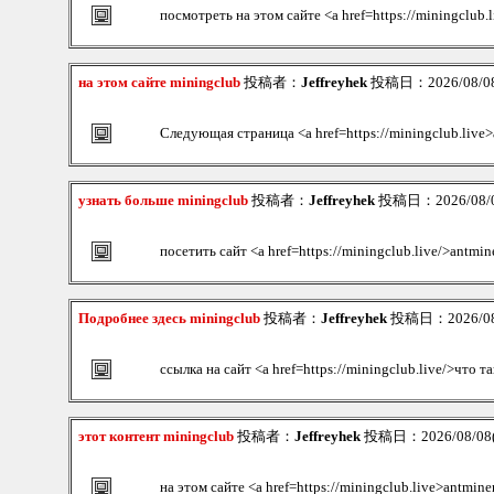
посмотреть на этом сайте <a href=https://miningclub.
на этом сайте miningclub
投稿者：
Jeffreyhek
投稿日：2026/08/08(
Следующая страница <a href=https://miningclub.live>
узнать больше miningclub
投稿者：
Jeffreyhek
投稿日：2026/08/08
посетить сайт <a href=https://miningclub.live/>antmin
Подробнее здесь miningclub
投稿者：
Jeffreyhek
投稿日：2026/08/0
ссылка на сайт <a href=https://miningclub.live/>что т
этот контент miningclub
投稿者：
Jeffreyhek
投稿日：2026/08/08(S
на этом сайте <a href=https://miningclub.live>antmine