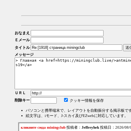
おなまえ
Ｅメール
タイトル
メッセージ
ＵＲＬ
削除キー
クッキー情報を保存
パソコンと携帯端末で、レイアウトを自動振分する掲示板で
絵文字は、iモード、J-スカイ及びEZwebに対応しています。
кликните сюда miningclub
投稿者：
Jeffreyhek
投稿日：2026/08/08