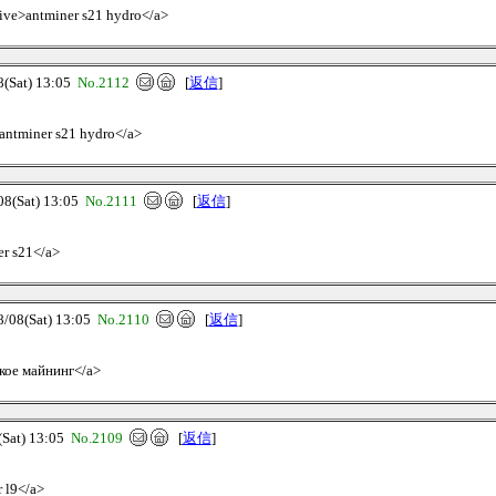
live>antminer s21 hydro</a>
Sat) 13:05
No.2112
[
返信
]
antminer s21 hydro</a>
(Sat) 13:05
No.2111
[
返信
]
er s21</a>
8(Sat) 13:05
No.2110
[
返信
]
акое майнинг</a>
at) 13:05
No.2109
[
返信
]
r l9</a>