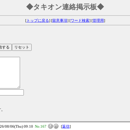
◆タキオン連絡掲示板◆
[
トップに戻る
] [
留意事項
] [
ワード検索
] [
管理用
]
す。
08/06(Thu) 09:10
No.167
[
返信
]