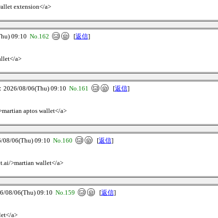
wallet extension</a>
u) 09:10
No.162
[
返信
]
allet</a>
26/08/06(Thu) 09:10
No.161
[
返信
]
i>martian aptos wallet</a>
8/06(Thu) 09:10
No.160
[
返信
]
et.ai/>martian wallet</a>
8/06(Thu) 09:10
No.159
[
返信
]
let</a>