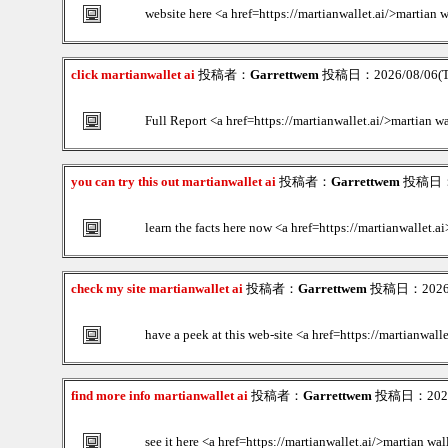
website here <a href=https://martianwallet.ai/>martian 
click martianwallet ai
投稿者：
Garrettwem
投稿日：2026/08/06(Th
Full Report <a href=https://martianwallet.ai/>martian w
you can try this out martianwallet ai
投稿者：
Garrettwem
投稿日：20
learn the facts here now <a href=https://martianwallet.a
check my site martianwallet ai
投稿者：
Garrettwem
投稿日：2026/0
have a peek at this web-site <a href=https://martianwall
find more info martianwallet ai
投稿者：
Garrettwem
投稿日：2026/0
see it here <a href=https://martianwallet.ai/>martian wal