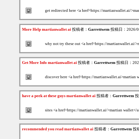
get redirected here <a href=https://martianwallet.ai/>ma
More Help martianwallet ai
投稿者：
Garrettwem
投稿日：2026/08/
why not try these out <a href=https://martianwallet.ai/>
Get More Info martianwallet ai
投稿者：
Garrettwem
投稿日：2026/0
discover here <a href=https://martianwallet.ai>martian 
have a peek at these guys martianwallet ai
投稿者：
Garrettwem
投稿
sites <a href=https://martianwallet.ai/>martian wallet</
recommended you read martianwallet ai
投稿者：
Garrettwem
投稿日