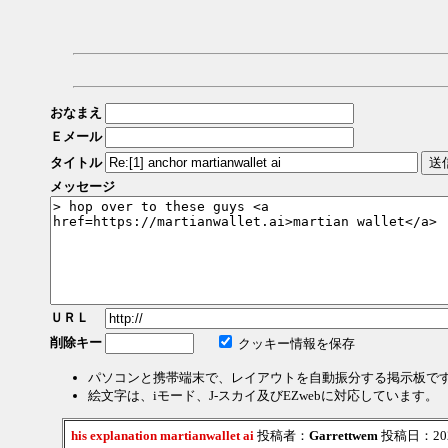
おなまえ
Ｅメール
タイトル
メッセージ
ＵＲＬ
削除キー
クッキー情報を保存
パソコンと携帯端末で、レイアウトを自動振分する掲示板で
絵文字は、iモード、J-スカイ及びEZwebに対応しています。
his explanation martianwallet ai
投稿者：
Garrettwem
投稿日：2026/