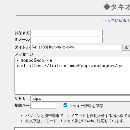
◆タキ
[
トップに戻る
] [
おなまえ
Ｅメール
タイトル
メッセージ
ＵＲＬ
削除キー
クッキー情報を保存
パソコンと携帯端末で、レイアウトを自動振分する掲示板で
絵文字は、iモード、J-スカイ及びEZwebに対応しています。