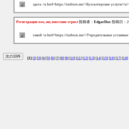
здесь <a href=https://turbion.me/>Бухгалтерские услуги</a>
Регистрация ооо, ип, внесение егрюл
投稿者：
EdgarDax
投稿日：2026
такой <a href=https://turbion.me/>Учредительные уставны
[1]
[
2
] [
3
] [
4
] [
5
] [
6
] [
7
] [
8
] [
9
] [
10
] [
11
] [
12
] [
13
] [
14
] [
15
] [
16
] [
17
] [
18
] 