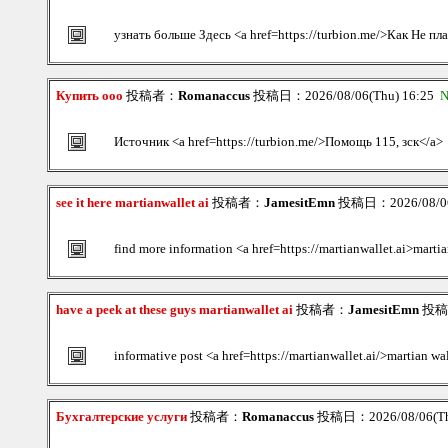
узнать больше Здесь <a href=https://turbion.me/>Как Не пл
Купить ооо
投稿者：
Romanaccus
投稿日：2026/08/06(Thu) 16:25
N
Источник <a href=https://turbion.me/>Помощь 115, зск</a>
see it here martianwallet ai
投稿者：
JamesitEmn
投稿日：2026/08/06
find more information <a href=https://martianwallet.ai>marti
have a peek at these guys martianwallet ai
投稿者：
JamesitEmn
投稿日
informative post <a href=https://martianwallet.ai/>martian wal
Бухгалтерские услуги
投稿者：
Romanaccus
投稿日：2026/08/06(Th