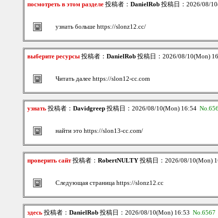
посмотреть в этом разделе
投稿者：
DanielRob
投稿日：2026/08/10(
узнать больше https://slonz12.cc/
выберите ресурсы
投稿者：
DanielRob
投稿日：2026/08/10(Mon) 1
Читать далее https://slon12-cc.com
узнать
投稿者：
Davidgreep
投稿日：2026/08/10(Mon) 16:54
No.65
найти это https://slon13-cc.com/
проверить сайт
投稿者：
RobertNULTY
投稿日：2026/08/10(Mon) 1
Следующая страница https://slonz12.cc
здесь
投稿者：
DanielRob
投稿日：2026/08/10(Mon) 16:53
No.6567