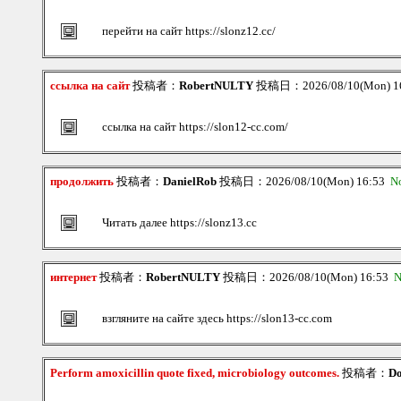
перейти на сайт https://slonz12.cc/
ссылка на сайт
投稿者：
RobertNULTY
投稿日：2026/08/10(Mon) 1
ссылка на сайт https://slon12-cc.com/
продолжить
投稿者：
DanielRob
投稿日：2026/08/10(Mon) 16:53
N
Читать далее https://slonz13.cc
интернет
投稿者：
RobertNULTY
投稿日：2026/08/10(Mon) 16:53
N
взгляните на сайте здесь https://slon13-cc.com
Perform amoxicillin quote fixed, microbiology outcomes.
投稿者：
D