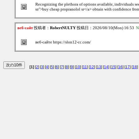
Recognizing the plethora of options available, individuals s
sr/'>buy cheap propranolol sr</a> obtain with confidence from 
веб-сайт
投稿者：
RobertNULTY
投稿日：2026/08/10(Mon) 16:53
N
веб-сайте https://slon12-cc.com/
[1]
[
2
] [
3
] [
4
] [
5
] [
6
] [
7
] [
8
] [
9
] [
10
] [
11
] [
12
] [
13
] [
14
] [
15
] [
16
] [
17
] [
18
] 