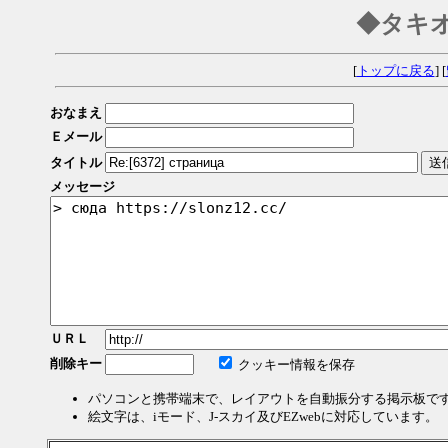
◆タキ
[
トップに戻る
] [
おなまえ
Ｅメール
タイトル
メッセージ
ＵＲＬ
削除キー
クッキー情報を保存
パソコンと携帯端末で、レイアウトを自動振分する掲示板で
絵文字は、iモード、J-スカイ及びEZwebに対応しています。