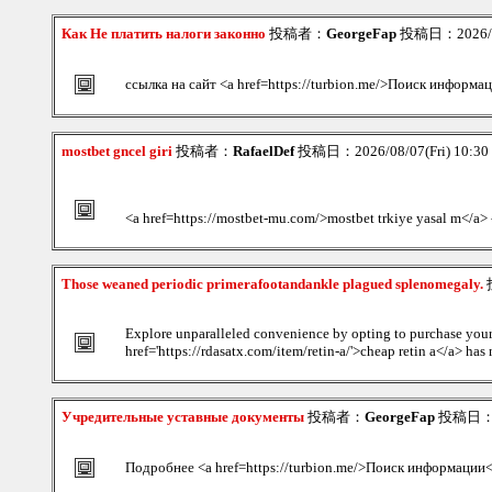
Как Не платить налоги законно
投稿者：
GeorgeFap
投稿日：2026/08
ссылка на сайт <a href=https://turbion.me/>Поиск информа
mostbet gncel giri
投稿者：
RafaelDef
投稿日：2026/08/07(Fri) 10:3
<a href=https://mostbet-mu.com/>mostbet trkiye yasal m</a> 
Those weaned periodic primerafootandankle plagued splenomegaly.
Explore unparalleled convenience by opting to purchase your 
href='https://rdasatx.com/item/retin-a/'>cheap retin a</a> has 
Учредительные уставные документы
投稿者：
GeorgeFap
投稿日：202
Подробнее <a href=https://turbion.me/>Поиск информации<