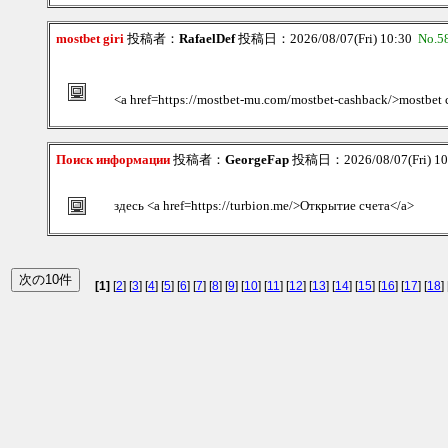
mostbet giri
投稿者：
RafaelDef
投稿日：2026/08/07(Fri) 10:30
No.5
<a href=https://mostbet-mu.com/mostbet-cashback/>mostbet ca
Поиск информации
投稿者：
GeorgeFap
投稿日：2026/08/07(Fri) 1
здесь <a href=https://turbion.me/>Открытие счета</a>
[1]
[
2
] [
3
] [
4
] [
5
] [
6
] [
7
] [
8
] [
9
] [
10
] [
11
] [
12
] [
13
] [
14
] [
15
] [
16
] [
17
] [
18
] 