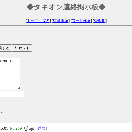
◆タキオン連絡掲示板◆
[
トップに戻る
] [
留意事項
] [
ワード検索
] [
管理用
]
す。
15:01
No.269
[
返信
]