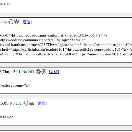
ии</a>
.264
[
返信
]
1lwboC">https://hedgedoc.musikinformatik.net/s/jCN1lwboC</a> <a
https://codimd.communecter.org/s/O9jUquz2X</a> <a
//pad.kanthaus.online/s/OSFTIxwzLg</a> <a href="https://snippet.host/gopksi">htt
href="https://selficlub.com/roadotd101">https://selficlub.com/roadotd101</a> <
> <a href="https://om-office.de/s/rkTR1uFfGl">https://om-office.de/s/rkTR1uFfG
Thu) 15:01
No.263
[
返信
]
n wallet chrome</a>
15:01
No.262
[
返信
]
чета</a>