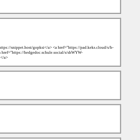
ps://snippet.host/gopksi</a> <a href="https://pad.keks.cloud/s/h-
a href="https://hedgedoc.schule.social/s/shWYW-
l</a>