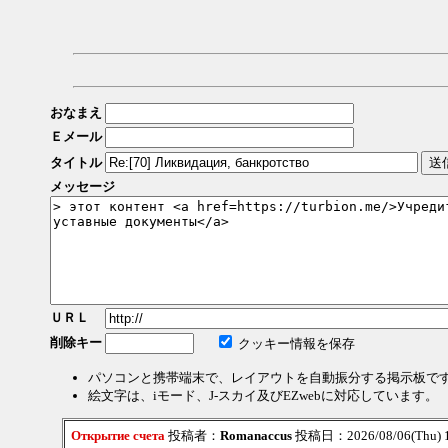
おなまえ
Ｅメール
タイトル
メッセージ
ＵＲＬ
削除キー
クッキー情報を保存
パソコンと携帯端末で、レイアウトを自動振分する掲示板で
絵文字は、iモード、J-スカイ及びEZwebに対応しています。
Открытие счета
投稿者：
Romanaccus
投稿日：2026/08/06(Thu) 