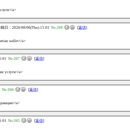
услуги</a>
稿日：2026/08/06(Thu) 15:01
No.268
[
返信
]
artian wallet</a>
5:01
No.267
[
返信
]
кие услуги</a>
1
No.266
[
返信
]
формации</a>
5:01
No.265
[
返信
]