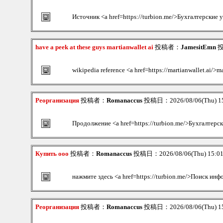
Источник <a href=https://turbion.me/>Бухгалтерские 
have a peek at these guys martianwallet ai
投稿者：
JamesitEmn
投
wikipedia reference <a href=https://martianwallet.ai/>m
Реорганизация
投稿者：
Romanaccus
投稿日：2026/08/06(Thu) 1
Продолжение <a href=https://turbion.me/>Бухгалтерс
Купить ооо
投稿者：
Romanaccus
投稿日：2026/08/06(Thu) 15:0
нажмите здесь <a href=https://turbion.me/>Поиск ин
Реорганизация
投稿者：
Romanaccus
投稿日：2026/08/06(Thu) 1