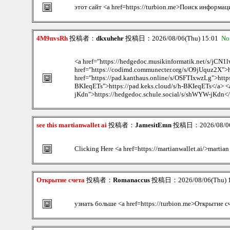
этот сайт <a href=https://turbion.me>Поиск информац
4M9nvsRh
投稿者：
dkxuhehr
投稿日：2026/08/06(Thu) 15:01
No
<a href="https://hedgedoc.musikinformatik.net/s/jCN
href="https://codimd.communecter.org/s/O9jUquz2X">
href="https://pad.kanthaus.online/s/OSFTIxwzLg">https:
BKIeqETs">https://pad.keks.cloud/s/h-BKIeqETs</a> <a 
jKdn">https://hedgedoc.schule.social/s/shWYW-jKdn</a
see this martianwallet ai
投稿者：
JamesitEmn
投稿日：2026/08/06(
Clicking Here <a href=https://martianwallet.ai/>martia
Открытие счета
投稿者：
Romanaccus
投稿日：2026/08/06(Thu) 
узнать больше <a href=https://turbion.me>Открытие с