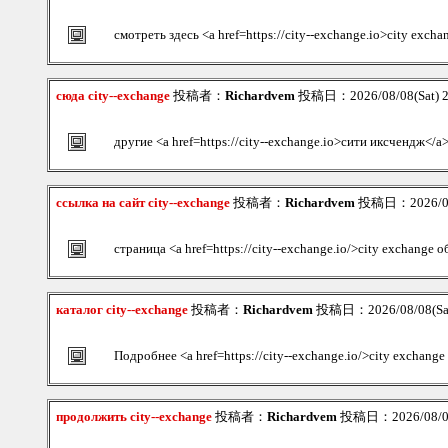
смотреть здесь <a href=https://city--exchange.io>city exch
сюда city--exchange
投稿者：
Richardvem
投稿日：2026/08/08(Sat) 
другие <a href=https://city--exchange.io>сити иксчендж</a
ссылка на сайт city--exchange
投稿者：
Richardvem
投稿日：2026/08/
страница <a href=https://city--exchange.io/>city exchange 
каталог city--exchange
投稿者：
Richardvem
投稿日：2026/08/08(Sat
Подробнее <a href=https://city--exchange.io/>city exchang
продолжить city--exchange
投稿者：
Richardvem
投稿日：2026/08/08(