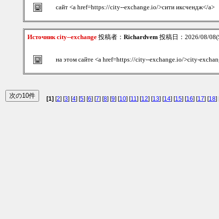
сайт <a href=https://city--exchange.io/>сити иксчендж</a>
Источник city--exchange
投稿者：
Richardvem
投稿日：2026/08/08(S
на этом сайте <a href=https://city--exchange.io/>city-excha
[1]
[
2
] [
3
] [
4
] [
5
] [
6
] [
7
] [
8
] [
9
] [
10
] [
11
] [
12
] [
13
] [
14
] [
15
] [
16
] [
17
] [
18
] 