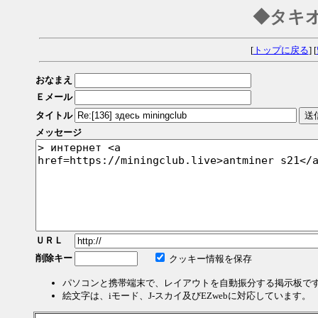
◆タキ
[
トップに戻る
] [
おなまえ
Ｅメール
タイトル
メッセージ
ＵＲＬ
削除キー
クッキー情報を保存
パソコンと携帯端末で、レイアウトを自動振分する掲示板で
絵文字は、iモード、J-スカイ及びEZwebに対応しています。