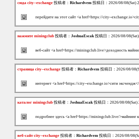
сюда city--exchange
投稿者：
Richardvem
投稿日：2026/08/08(Sat) 
перейдите на этот сайт <a href=https://city--exchange.io>c
нажмите miningclub
投稿者：
JoshuaEscak
投稿日：2026/08/08(Sat)
веб-сайт <a href=https://miningclub.live>доходность майни
страница city--exchange
投稿者：
Richardvem
投稿日：2026/08/08(Sa
интернет <a href=https://city--exchange.io>сити эксчендж<
каталог miningclub
投稿者：
JoshuaEscak
投稿日：2026/08/08(Sat) 
подробнее здесь <a href=https://miningclub.live/>майнинг
веб-сайт city--exchange
投稿者：
Richardvem
投稿日：2026/08/08(Sa