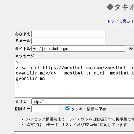
◆タキ
[
トップに戻る
] [
おなまえ
Ｅメール
タイトル
メッセージ
ＵＲＬ
削除キー
クッキー情報を保存
パソコンと携帯端末で、レイアウトを自動振分する掲示板で
絵文字は、iモード、J-スカイ及びEZwebに対応しています。