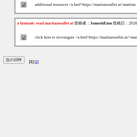
additional resources <a href=https://martianwallet.ai>martia
a fantastic read martianwallet ai
投稿者：
JamesitEmn
投稿日：2026/0
click here to investigate <a href=https://martianwallet.ai/>ma
[1]
[
2
]