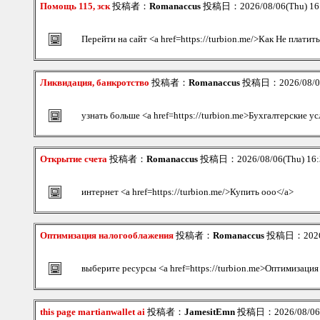
Помощь 115, зск
投稿者：
Romanaccus
投稿日：2026/08/06(Thu) 1
Перейти на сайт <a href=https://turbion.me/>Как Не платит
Ликвидация, банкротство
投稿者：
Romanaccus
投稿日：2026/08/06
узнать больше <a href=https://turbion.me>Бухгалтерские у
Открытие счета
投稿者：
Romanaccus
投稿日：2026/08/06(Thu) 16
интернет <a href=https://turbion.me/>Купить ооо</a>
Оптимизация налогооблажения
投稿者：
Romanaccus
投稿日：2026/0
выберите ресурсы <a href=https://turbion.me>Оптимизаци
this page martianwallet ai
投稿者：
JamesitEmn
投稿日：2026/08/06(