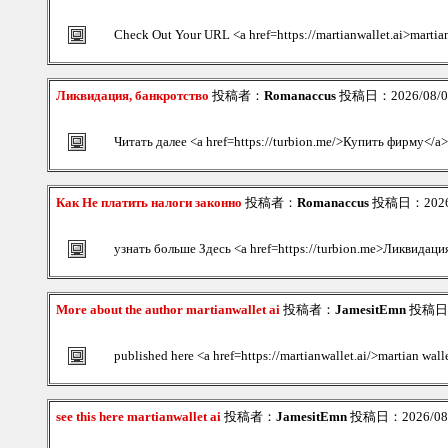
Check Out Your URL <a href=https://martianwallet.ai>martian
Ликвидация, банкротство
投稿者：
Romanaccus
投稿日：2026/08/06
Читать далее <a href=https://turbion.me/>Купить фирму</a>
Как Не платить налоги законно
投稿者：
Romanaccus
投稿日：2026/0
узнать больше Здесь <a href=https://turbion.me>Ликвидаци
More about the author martianwallet ai
投稿者：
JamesitEmn
投稿日：2
published here <a href=https://martianwallet.ai/>martian wal
see this here martianwallet ai
投稿者：
JamesitEmn
投稿日：2026/08/0