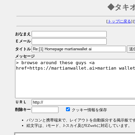
◆タキ
[
トップに戻る
] [
おなまえ
Ｅメール
タイトル
メッセージ
ＵＲＬ
削除キー
クッキー情報を保存
パソコンと携帯端末で、レイアウトを自動振分する掲示板で
絵文字は、iモード、J-スカイ及びEZwebに対応しています。