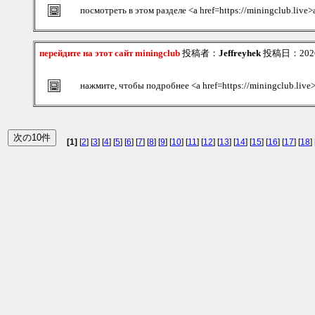
посмотреть в этом разделе <a href=https://miningclub.live>
перейдите на этот сайт miningclub
投稿者：
Jeffreyhek
投稿日：2026/0
нажмите, чтобы подробнее <a href=https://miningclub.live
[1]
[
2
] [
3
] [
4
] [
5
] [
6
] [
7
] [
8
] [
9
] [
10
] [
11
] [
12
] [
13
] [
14
] [
15
] [
16
] [
17
] [
18
] 