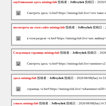
опубликовано здесь miningclub
投稿者：
Jeffreyhek
投稿日：2026/08/
Смотреть здесь <a href=https://miningclub.live/>что такое
посмотреть на этом сайте miningclub
投稿者：
Jeffreyhek
投稿日：202
в этом разделе <a href=https://miningclub.live>asic майнер
Следующая страница miningclub
投稿者：
Jeffreyhek
投稿日：2026/08
Смотреть здесь <a href=https://miningclub.live>antminer s2
здесь miningclub
投稿者：
Jeffreyhek
投稿日：2026/08/08(Sat) 14:5
страница <a href=https://miningclub.live/>whatsminer m50<
узнать miningclub
投稿者：
Jeffreyhek
投稿日：2026/08/08(Sat) 14: