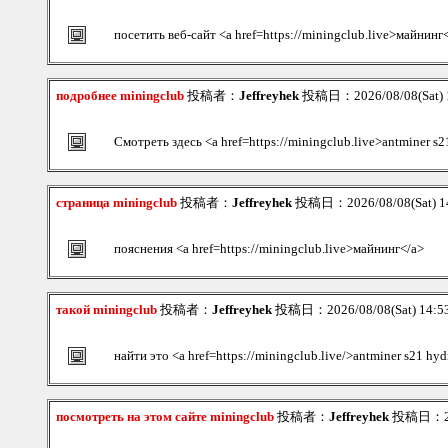
посетить веб-сайт <a href=https://miningclub.live>майнинг
подробнее miningclub
投稿者：
Jeffreyhek
投稿日：2026/08/08(Sat) 
Смотреть здесь <a href=https://miningclub.live>antminer s2
страница miningclub
投稿者：
Jeffreyhek
投稿日：2026/08/08(Sat) 1
пояснения <a href=https://miningclub.live>майнинг</a>
такой miningclub
投稿者：
Jeffreyhek
投稿日：2026/08/08(Sat) 14:
найти это <a href=https://miningclub.live/>antminer s21 hy
посмотреть на этом сайте miningclub
投稿者：
Jeffreyhek
投稿日：202