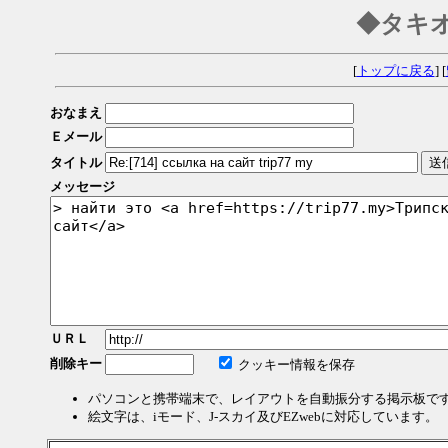
◆タキ
[
トップに戻る
] [
おなまえ
Ｅメール
タイトル
メッセージ
ＵＲＬ
削除キー
クッキー情報を保存
パソコンと携帯端末で、レイアウトを自動振分する掲示板で
絵文字は、iモード、J-スカイ及びEZwebに対応しています。