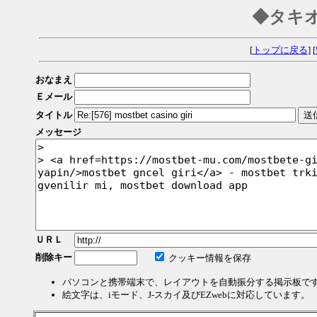
◆タキ
[
トップに戻る
] [
おなまえ
Ｅメール
タイトル
メッセージ
ＵＲＬ
削除キー
クッキー情報を保存
パソコンと携帯端末で、レイアウトを自動振分する掲示板で
絵文字は、iモード、J-スカイ及びEZwebに対応しています。