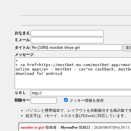
おなまえ
Ｅメール
タイトル
メッセージ
ＵＲＬ
削除キー
クッキー情報を保存
パソコンと携帯端末で、レイアウトを自動振分する掲示板で
絵文字は、iモード、J-スカイ及びEZwebに対応しています。
mostbet tr giri
投稿者：
MyronPor
投稿日：2026/08/07(Fri) 20:1