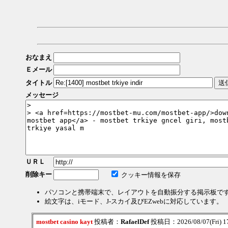
おなまえ
Ｅメール
タイトル
メッセージ
ＵＲＬ
削除キー
クッキー情報を保存
パソコンと携帯端末で、レイアウトを自動振分する掲示板で
絵文字は、iモード、J-スカイ及びEZwebに対応しています。
mostbet casino kayt
投稿者：
RafaelDef
投稿日：2026/08/07(Fri) 1