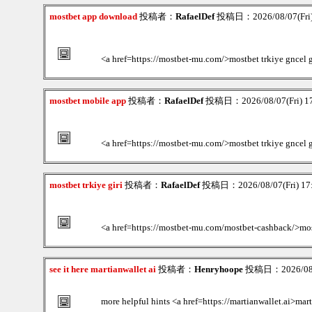
mostbet app download
投稿者：
RafaelDef
投稿日：2026/08/07(Fri)
<a href=https://mostbet-mu.com/>mostbet trkiye gncel gir
mostbet mobile app
投稿者：
RafaelDef
投稿日：2026/08/07(Fri) 1
<a href=https://mostbet-mu.com/>mostbet trkiye gncel 
mostbet trkiye giri
投稿者：
RafaelDef
投稿日：2026/08/07(Fri) 17
<a href=https://mostbet-mu.com/mostbet-cashback/>mos
see it here martianwallet ai
投稿者：
Henryhoope
投稿日：2026/08/0
more helpful hints <a href=https://martianwallet.ai>mar