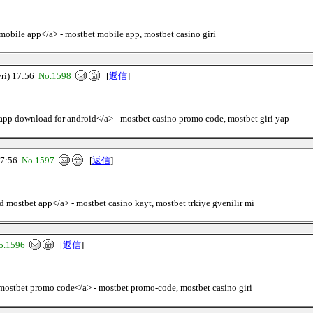
obile app</a> - mostbet mobile app, mostbet casino giri
i) 17:56
No.1598
[
返信
]
pp download for android</a> - mostbet casino promo code, mostbet giri yap
17:56
No.1597
[
返信
]
mostbet app</a> - mostbet casino kayt, mostbet trkiye gvenilir mi
o.1596
[
返信
]
ostbet promo code</a> - mostbet promo-code, mostbet casino giri