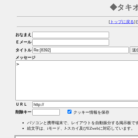
◆タキ
[
トップに戻る
] [
おなまえ
Ｅメール
タイトル
メッセージ
ＵＲＬ
削除キー
クッキー情報を保存
パソコンと携帯端末で、レイアウトを自動振分する掲示板で
絵文字は、iモード、J-スカイ及びEZwebに対応しています。