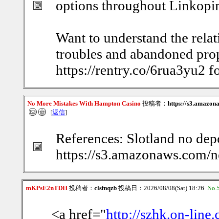
options throughout Linkopi
Want to understand the relat
troubles and abandoned pro
https://rentry.co/6rua3yu2 f
No More Mistakes With Hampton Casino
投稿者：
https://s3.amazon
[
返信
]
References: Slotland no dep
https://s3.amazonaws.com/
mKPsE2nTDH
投稿者：
clsfnqzb
投稿日：2026/08/08(Sat) 18:26
No.
<a href="
http://szhk.on-lin