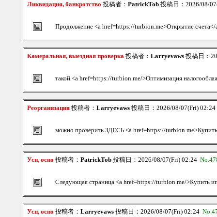
Ликвидация, банкротство
投稿者：
PatrickTob
投稿日：2026/08/07(F
Продолжение <a href=https://turbion.me>Открытие счета</
Камеральная, выездная проверка
投稿者：
Larryevaws
投稿日：2026/
такой <a href=https://turbion.me/>Оптимизация налогообл
Реорганизация
投稿者：
Larryevaws
投稿日：2026/08/07(Fri) 02:2
можно проверить ЗДЕСЬ <a href=https://turbion.me>Купит
Усн, осно
投稿者：
PatrickTob
投稿日：2026/08/07(Fri) 02:24
No.47
Следующая страница <a href=https://turbion.me/>Купить и
Усн, осно
投稿者：
Larryevaws
投稿日：2026/08/07(Fri) 02:24
No.4