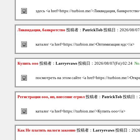
здесь <a href=https://turbion.me/>Ликвидация, банкротство
Ликвидация, банкротство
投稿者：
PatrickTob
投稿日：2026/08/07(F
каталог <a href=https://turbion.me>Оптимизация ндс</a>
Купить ооо
投稿者：
Larryevaws
投稿日：2026/08/07(Fri) 02:24
No
посмотреть на этом сайте <a href=https://turbion.me/>Откр
Регистрация ооо, ип, внесение егрюл
投稿者：
PatrickTob
投稿日：202
каталог <a href=https://turbion.me/>Купить ооо</a>
Как Не платить налоги законно
投稿者：
Larryevaws
投稿日：2026/08