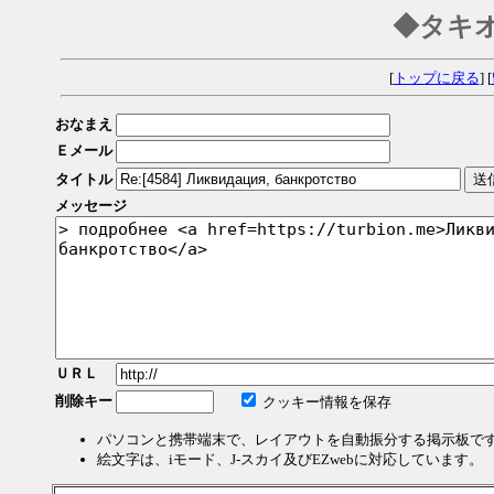
◆タキ
[
トップに戻る
] [
おなまえ
Ｅメール
タイトル
メッセージ
ＵＲＬ
削除キー
クッキー情報を保存
パソコンと携帯端末で、レイアウトを自動振分する掲示板で
絵文字は、iモード、J-スカイ及びEZwebに対応しています。