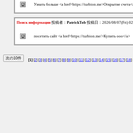
Узнать больше <a href=https://turbion.me>Открытие счета<
Поиск информации
投稿者：
PatrickTob
投稿日：2026/08/07(Fri) 0
посетить сайт <a href=https://turbion.me/>Купить ооо</a>
[1]
[
2
] [
3
] [
4
] [
5
] [
6
] [
7
] [
8
] [
9
] [
10
] [
11
] [
12
] [
13
] [
14
] [
15
] [
16
] [
17
] [
18
] 