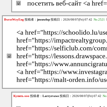
посетить веб-сайт <a href=
BwrztWzyEng
投稿者：
jnwuwfop
投稿日：2026/08/07(Fri) 07:42
No.2521
<a href="https://schoolido.lu/u
href="https://impactrealtygroup.
href="https://selficlub.com/c
href="https://lessons.drawspa
href="https://www.annuncigratui
<a href="https://www.investag
href="https://malt-orden.info/
Купить ооо
投稿者：
Larryevaws
投稿日：2026/08/07(Fri) 07:42
No