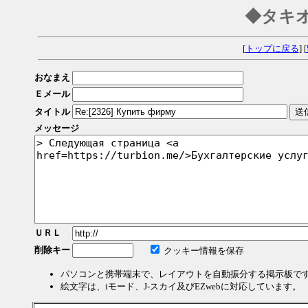
◆タキ
[
トップに戻る
] [
おなまえ
Ｅメール
タイトル
メッセージ
ＵＲＬ
削除キー
クッキー情報を保存
パソコンと携帯端末で、レイアウトを自動振分する掲示板で
絵文字は、iモード、J-スカイ及びEZwebに対応しています。