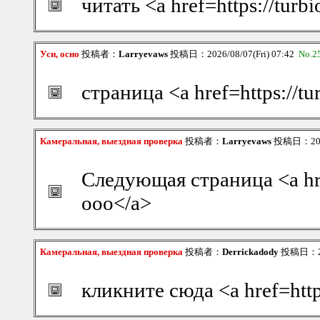
читать <a href=https://tu
Усн, осно
投稿者：
Larryevaws
投稿日：2026/08/07(Fri) 07:42
No.2
страница <a href=https://t
Камеральная, выездная проверка
投稿者：
Larryevaws
投稿日：2026/
Следующая страница <a hre
ооо</a>
Камеральная, выездная проверка
投稿者：
Derrickadody
投稿日：202
кликните сюда <a href=htt