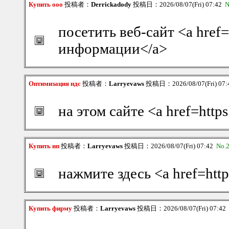
Купить ооо
投稿者：
Derrickadody
投稿日：2026/08/07(Fri) 07:42
N
посетить веб-сайт <a href=
информации</a>
Оптимизация ндс
投稿者：
Larryevaws
投稿日：2026/08/07(Fri) 07
на этом сайте <a href=http
Купить ип
投稿者：
Larryevaws
投稿日：2026/08/07(Fri) 07:42
No.
нажмите здесь <a href=http
Купить фирму
投稿者：
Larryevaws
投稿日：2026/08/07(Fri) 07:42