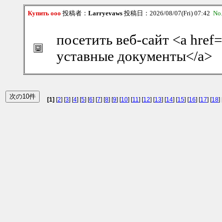
Купить ооо
投稿者：
Larryevaws
投稿日：2026/08/07(Fri) 07:42
No
посетить веб-сайт <a href
уставные документы</a>
[1]
[
2
] [
3
] [
4
] [
5
] [
6
] [
7
] [
8
] [
9
] [
10
] [
11
] [
12
] [
13
] [
14
] [
15
] [
16
] [
17
] [
18
] 