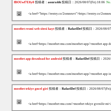
fBOUwf7E8y0
投稿者：
aonrxsbh
投稿日：2026/08/07(Fri) 18:06
No
<a href="https://rentry.co/2omnruvt">https://rentry.co/2omnr
mostbet resmi web sitesi kayt
投稿者：
RafaelDef
投稿日：2026/08/07(F
<a href=https://mostbet-mu.com/mostbet-app/>mostbet app do
mostbet app download for android
投稿者：
RafaelDef
投稿日：2026/08
<a href=https://mostbet-mu.com/mostbet-app/>mostbet app ios
mostbet trkiye gncel giri
投稿者：
RafaelDef
投稿日：2026/08/07(Fri)
<a href=https://mostbet-mu.com/>mostbet trkiye gvenilir mi</