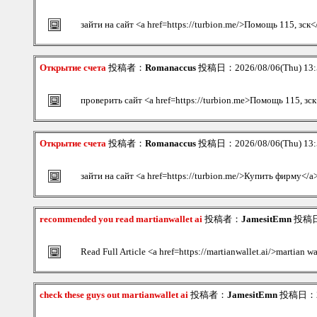
зайти на сайт <a href=https://turbion.me/>Помощь 115, зск<
Открытие счета
投稿者：
Romanaccus
投稿日：2026/08/06(Thu) 13
проверить сайт <a href=https://turbion.me>Помощь 115, зск
Открытие счета
投稿者：
Romanaccus
投稿日：2026/08/06(Thu) 13
зайти на сайт <a href=https://turbion.me/>Купить фирму</a
recommended you read martianwallet ai
投稿者：
JamesitEmn
投稿日：
Read Full Article <a href=https://martianwallet.ai/>martian wa
check these guys out martianwallet ai
投稿者：
JamesitEmn
投稿日：202