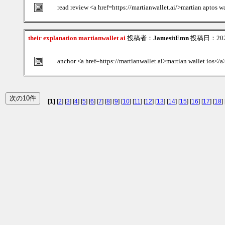
read review <a href=https://martianwallet.ai/>martian aptos w
their explanation martianwallet ai
投稿者：
JamesitEmn
投稿日：2026/
anchor <a href=https://martianwallet.ai>martian wallet ios</a
[1]
[
2
] [
3
] [
4
] [
5
] [
6
] [
7
] [
8
] [
9
] [
10
] [
11
] [
12
] [
13
] [
14
] [
15
] [
16
] [
17
] [
18
] 