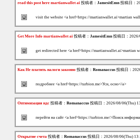
read this post here martianwallet ai
投稿者：
JamesitEmn
投稿日：2026
visit the website <a href=https://martianwallet.ai>martian wal
Get More Info martianwallet ai
投稿者：
JamesitEmn
投稿日：2026/08
get redirected here <a href=https://martianwallet.ai>martian w
Как Не платить налоги законно
投稿者：
Romanaccus
投稿日：2026/0
подробнее <a href=https://turbion.me>Усн, осно</a>
Оптимизация ндс
投稿者：
Romanaccus
投稿日：2026/08/06(Thu) 1
перейти на сайт <a href=https://turbion.me/>Поиск информ
Открытие счета
投稿者：
Romanaccus
投稿日：2026/08/06(Thu) 13