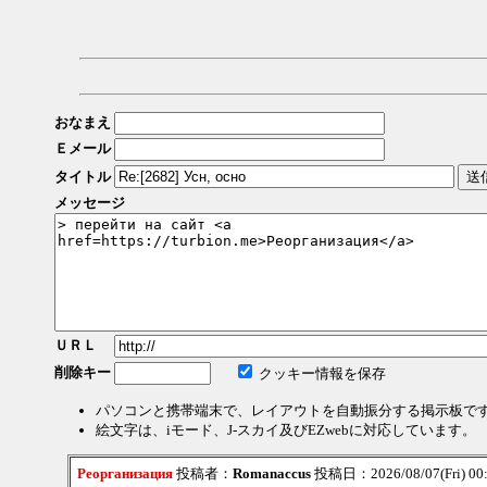
おなまえ
Ｅメール
タイトル
メッセージ
ＵＲＬ
削除キー
クッキー情報を保存
パソコンと携帯端末で、レイアウトを自動振分する掲示板で
絵文字は、iモード、J-スカイ及びEZwebに対応しています。
Реорганизация
投稿者：
Romanaccus
投稿日：2026/08/07(Fri) 00