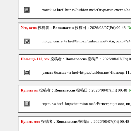
такой <a href=https://turbion.me/>Открытие счета</a>
Усн, осно
投稿者：
Romanaccus
投稿日：2026/08/07(Fri) 00:48
N
продолжить <a href=https://turbion.me/>Усн, осно</a>
Помощь 115, зск
投稿者：
Romanaccus
投稿日：2026/08/07(Fri) 
узнать больше <a href=https://turbion.me>Помощь 115
Купить ип
投稿者：
Romanaccus
投稿日：2026/08/07(Fri) 00:48
N
здесь <a href=https://turbion.me/>Регистрация ооо, ип
Купить ооо
投稿者：
Romanaccus
投稿日：2026/08/07(Fri) 00:48