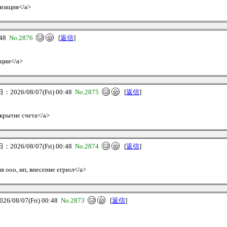
низация</a>
:48
No.2876
[
返信
]
ации</a>
2026/08/07(Fri) 00:48
No.2875
[
返信
]
ткрытие счета</a>
2026/08/07(Fri) 00:48
No.2874
[
返信
]
ия ооо, ип, внесение егрюл</a>
/08/07(Fri) 00:48
No.2873
[
返信
]