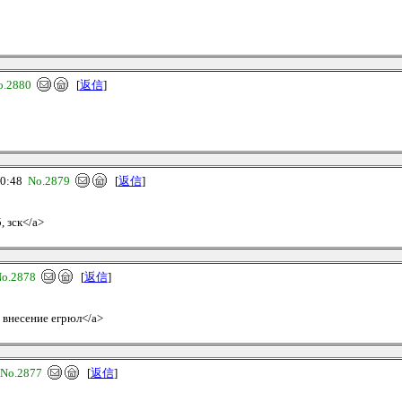
o.2880
[
返信
]
00:48
No.2879
[
返信
]
, зск</a>
o.2878
[
返信
]
, внесение егрюл</a>
No.2877
[
返信
]