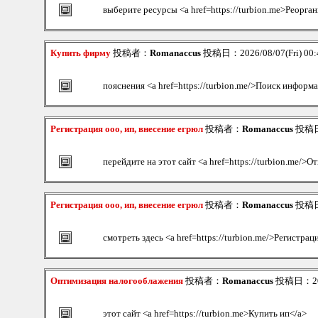
выберите ресурсы <a href=https://turbion.me>Реорга
Купить фирму
投稿者：
Romanaccus
投稿日：2026/08/07(Fri) 00
пояснения <a href=https://turbion.me/>Поиск информ
Регистрация ооо, ип, внесение егрюл
投稿者：
Romanaccus
投稿日：
перейдите на этот сайт <a href=https://turbion.me/>О
Регистрация ооо, ип, внесение егрюл
投稿者：
Romanaccus
投稿日：
смотреть здесь <a href=https://turbion.me/>Регистрац
Оптимизация налогооблажения
投稿者：
Romanaccus
投稿日：2026
этот сайт <a href=https://turbion.me>Купить ип</a>