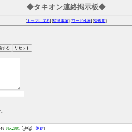
◆タキオン連絡掲示板◆
[
トップに戻る
] [
留意事項
] [
ワード検索
] [
管理用
]
す。
:48
No.2881
[
返信
]