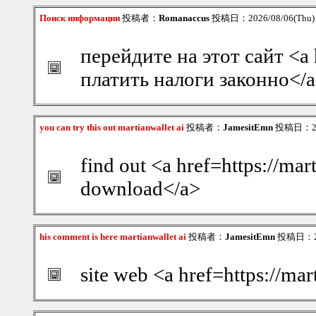
Поиск информации
投稿者：
Romanaccus
投稿日：2026/08/06(Thu)
перейдите на этот сайт <a 
платить налоги законно</
you can try this out martianwallet ai
投稿者：
JamesitEmn
投稿日：2026
find out <a href=https://mar
download</a>
his comment is here martianwallet ai
投稿者：
JamesitEmn
投稿日：202
site web <a href=https://mar