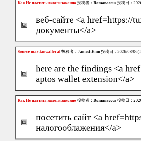
Как Не платить налоги законно
投稿者：
Romanaccus
投稿日：2026/0
веб-сайте <a href=https:/
документы</a>
Source martianwallet ai
投稿者：
JamesitEmn
投稿日：2026/08/06(Th
here are the findings <a hre
aptos wallet extension</a>
Как Не платить налоги законно
投稿者：
Romanaccus
投稿日：2026/0
посетить сайт <a href=htt
налогооблажения</a>