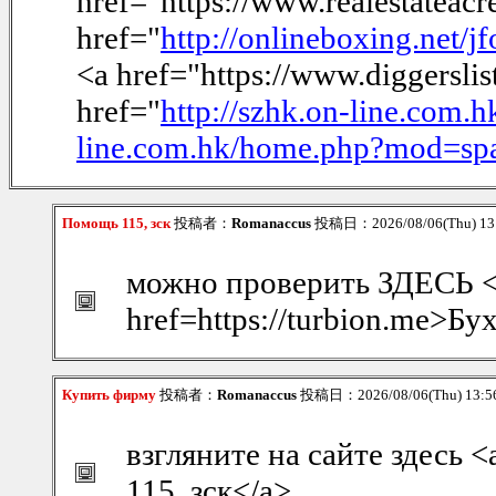
href="https://www.realestateacr
href="
http://onlineboxing.net/
<a href="https://www.diggersli
href="
http://szhk.on-line.co
line.com.hk/home.php?mod=s
Помощь 115, зск
投稿者：
Romanaccus
投稿日：2026/08/06(Thu) 1
можно проверить ЗДЕСЬ 
href=https://turbion.me>Б
Купить фирму
投稿者：
Romanaccus
投稿日：2026/08/06(Thu) 13:
взгляните на сайте здесь <
115, зск</a>