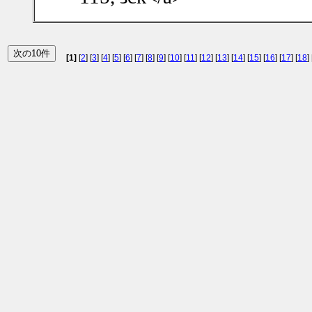
[1]
[
2
] [
3
] [
4
] [
5
] [
6
] [
7
] [
8
] [
9
] [
10
] [
11
] [
12
] [
13
] [
14
] [
15
] [
16
] [
17
] [
18
] 