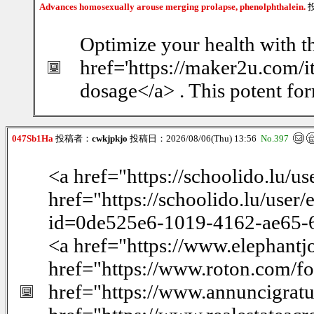
Advances homosexually arouse merging prolapse, phenolphthalein.
Optimize your health with th
href='https://maker2u.com/it
dosage</a> . This potent for
047Sb1Ha
投稿者：
cwkjpkjo
投稿日：2026/08/06(Thu) 13:56
No.397
<a href="https://schoolido.lu/u
href="https://schoolido.lu/user
id=0de525e6-1019-4162-ae65-6
<a href="https://www.elephantj
href="https://www.roton.com/f
href="https://www.annuncigratuit