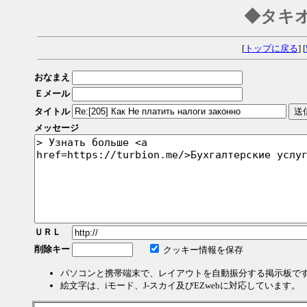
◆タキ
[
トップに戻る
] [
おなまえ
Ｅメール
タイトル
メッセージ
ＵＲＬ
削除キー
クッキー情報を保存
パソコンと携帯端末で、レイアウトを自動振分する掲示板で
絵文字は、iモード、J-スカイ及びEZwebに対応しています。