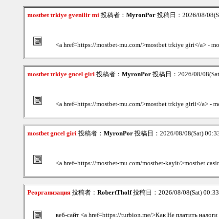
mostbet trkiye gvenilir mi
投稿者：
MyronPor
投稿日：2026/08/08(Sa
<a href=https://mostbet-mu.com/>mostbet trkiye giri</a> - mos
mostbet trkiye gncel giri
投稿者：
MyronPor
投稿日：2026/08/08(Sat
<a href=https://mostbet-mu.com/>mostbet trkiye girii</a> - m
mostbet gncel giri
投稿者：
MyronPor
投稿日：2026/08/08(Sat) 00:
<a href=https://mostbet-mu.com/mostbet-kayit/>mostbet casi
Реорганизация
投稿者：
RobertTholf
投稿日：2026/08/08(Sat) 00:3
веб-сайт <a href=https://turbion.me/>Как Не платить налоги