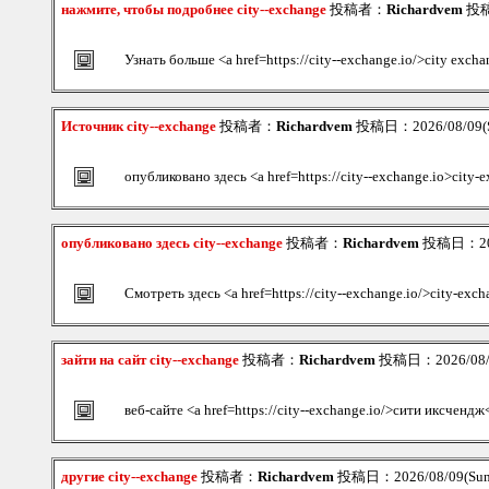
нажмите, чтобы подробнее city--exchange
投稿者：
Richardvem
投稿日
Узнать больше <a href=https://city--exchange.io/>city exc
Источник city--exchange
投稿者：
Richardvem
投稿日：2026/08/09(S
опубликовано здесь <a href=https://city--exchange.io>city-
опубликовано здесь city--exchange
投稿者：
Richardvem
投稿日：2026
Смотреть здесь <a href=https://city--exchange.io/>city-exc
зайти на сайт city--exchange
投稿者：
Richardvem
投稿日：2026/08/0
веб-сайте <a href=https://city--exchange.io/>сити иксчендж
другие city--exchange
投稿者：
Richardvem
投稿日：2026/08/09(Sun