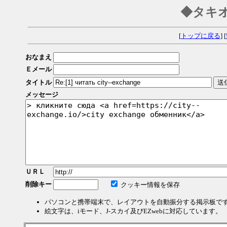
◆タキ
[
トップに戻る
] [
おなまえ
Ｅメール
タイトル
メッセージ
ＵＲＬ
削除キー
クッキー情報を保存
パソコンと携帯端末で、レイアウトを自動振分する掲示板で
絵文字は、iモード、J-スカイ及びEZwebに対応しています。