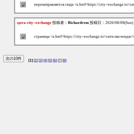
перенаправляется сюда <a href=https://city--exchange.io>
здесь city--exchange
投稿者：
Richardvem
投稿日：2026/08/09(Sun)
страница <a href=https://city--exchange.io>сити иксчендж<
[1]
[
2
] [
3
] [
4
] [
5
] [
6
] [
7
] [
8
]