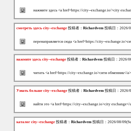
нажмите здесь <a href=https://city--exchange.io/>city exch
смотреть здесь city--exchange
投稿者：
Richardvem
投稿日：2026/08/
перенаправляется сюда <a href=https://city--exchange.io>
нажмите здесь city--exchange
投稿者：
Richardvem
投稿日：2026/08/
читать <a href=https://city--exchange.io>сити обменник</a>
Узнать больше city--exchange
投稿者：
Richardvem
投稿日：2026/08/
найти это <a href=https://city--exchange.io>city exchange</
каталог city--exchange
投稿者：
Richardvem
投稿日：2026/08/09(Su