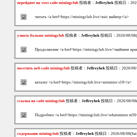
перейдите на этот сайт miningclub
投稿者：
Jeffreyhek
投稿日：2026/0
читать <a href=https://miningclub.live>asic майнер</a>
узнать больше miningclub
投稿者：
Jeffreyhek
投稿日：2026/08/08(S
Продолжение <a href=https://miningclub.live/>майнинг кр
посетить веб-сайт miningclub
投稿者：
Jeffreyhek
投稿日：2026/08/08
каталог <a href=https://miningclub.live>antminer s19</a>
ссылка на сайт miningclub
投稿者：
Jeffreyhek
投稿日：2026/08/08(S
Подробнее <a href=https://miningclub.live>whatsminer m50
содержание miningclub
投稿者：
Jeffreyhek
投稿日：2026/08/08(Sat)