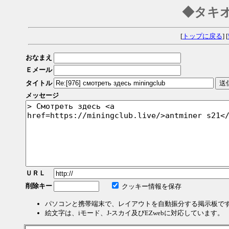
◆タキ
[
トップに戻る
] [
おなまえ
Ｅメール
タイトル
メッセージ
ＵＲＬ
削除キー
クッキー情報を保存
パソコンと携帯端末で、レイアウトを自動振分する掲示板で
絵文字は、iモード、J-スカイ及びEZwebに対応しています。