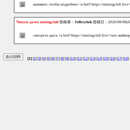
нажмите, чтобы подробнее <a href=https://miningclub.live
Читать далее miningclub
投稿者：
Jeffreyhek
投稿日：2026/08/08(Sa
смотреть здесь <a href=https://miningclub.live/>asic майне
[1]
[
2
] [
3
] [
4
] [
5
] [
6
] [
7
] [
8
] [
9
] [
10
] [
11
] [
12
] [
13
] [
14
] [
15
] [
16
] [
17
] [
18
] 