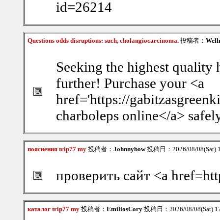
id=26214
Questions odds disruptions: such, cholangiocarcinoma.
投稿者：
Well
Seeking the highest quality
further! Purchase your <a
href='https://gabitzasgreen
charboleps online</a> safel
пояснения trip77 my
投稿者：
Johnnybow
投稿日：2026/08/08(Sat) 
проверить сайт <a href=htt
каталог trip77 my
投稿者：
EmiliosCory
投稿日：2026/08/08(Sat) 1