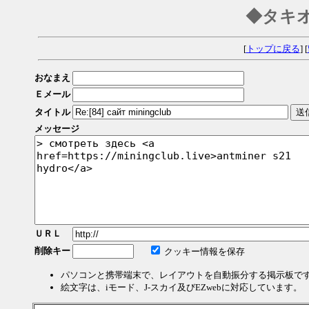
◆タキ
[
トップに戻る
] [
おなまえ
Ｅメール
タイトル
メッセージ
ＵＲＬ
削除キー
クッキー情報を保存
パソコンと携帯端末で、レイアウトを自動振分する掲示板で
絵文字は、iモード、J-スカイ及びEZwebに対応しています。