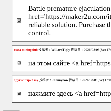
Battle premature ejaculation
href='https://maker2u.com/i
reliable solution. Purchase 
control.
сюда miningclub
投稿者：
WillardTiply
投稿日：2026/08/08(Sat) 17
на этом сайте <a href=https
другие trip77 my
投稿者：
Johnnybow
投稿日：2026/08/08(Sat) 17:
нажмите здесь <a href=htt