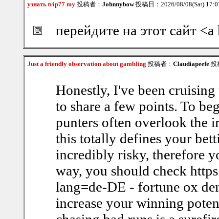
узнать trip77 my
投稿者：
Johnnybow
投稿日：2026/08/08(Sat) 17:
перейдите на этот сайт <a 
Just a friendly observation about gambling
投稿者：
Claudiapeefe
投稿
Honestly, I've been cruisin
to share a few points. To be
punters often overlook the i
this totally defines your bet
incredibly risky, therefore y
way, you should check htt
lang=de-DE - fortune ox demo
increase your winning potent