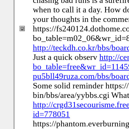
chasing bad runs is a surefir
when to call it a day. How d
your thoughts in the comme
https://fs240124.dothome.c
bo_table=m02_06&wr_id=8
http://teckdh.co.kr/bbs/bo
Just a quick observ
http://c
bo_table=free&wr_id=1145
pu5bll49ruza.com/bbs/boa
Some solid reminder https:
bin/bbs/area/yybbs.cgi Wha
http://crgd31secourisme.fre
id=778051
https://phantom.everburning