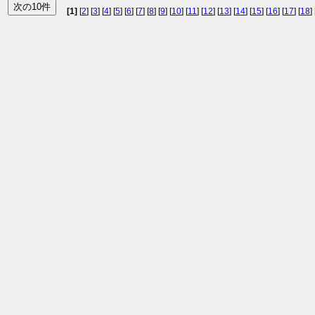
[1]
[
2
] [
3
] [
4
] [
5
] [
6
] [
7
] [
8
] [
9
] [
10
] [
11
] [
12
] [
13
] [
14
] [
15
] [
16
] [
17
] [
18
] 