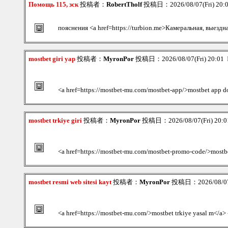
Помощь 115, зск
投稿者：
RobertTholf
投稿日：2026/08/07(Fri) 20:
пояснения <a href=https://turbion.me>Камеральная, выездн
mostbet giri yap
投稿者：
MyronPor
投稿日：2026/08/07(Fri) 20:01
<a href=https://mostbet-mu.com/mostbet-app/>mostbet app do
mostbet trkiye giri
投稿者：
MyronPor
投稿日：2026/08/07(Fri) 20:
<a href=https://mostbet-mu.com/mostbet-promo-code/>mostbe
mostbet resmi web sitesi kayt
投稿者：
MyronPor
投稿日：2026/08/07(
<a href=https://mostbet-mu.com/>mostbet trkiye yasal m</a> -