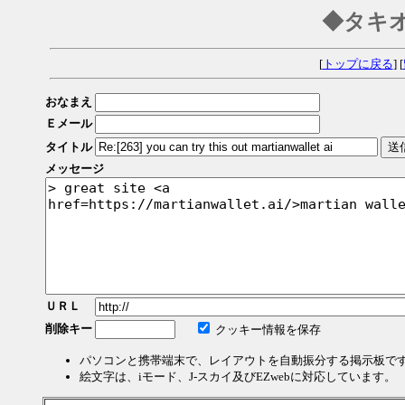
◆タキ
[
トップに戻る
] [
おなまえ
Ｅメール
タイトル
メッセージ
ＵＲＬ
削除キー
クッキー情報を保存
パソコンと携帯端末で、レイアウトを自動振分する掲示板で
絵文字は、iモード、J-スカイ及びEZwebに対応しています。