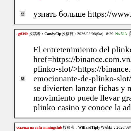
узнать больше https://www.
. g639b
投稿者：
CandyCip
投稿日：2026/08/08(Sat) 18:29
No.513
El entretenimiento del plink
href=https://binance.com.v
plinko-slot/>https://binanc
emocionante-de-plinko-slot/<
se divierten lanzar fichas y 
movimiento puede llevar gr
plinko casino y conoce la ad
ссылка на сайт miningclub
投稿者：
WillardTiply
投稿日：2026/08/08