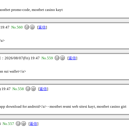
mostbet promo-code, mostbet casino kayt
 19:47
No.560
[
返信
]
/a>
026/08/07(Fri) 19:47
No.559
[
返信
]
an sui wallet</a>
 19:47
No.558
[
返信
]
p download for android</a> - mostbet resmi web sitesi kayt, mostbet casino giri
46
No.557
[
返信
]