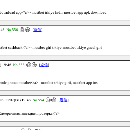
download app</a> - mostbet trkiye indir, mostbet app apk download
:46
No.556
[
返信
]
et cashback</a> - mostbet giri trkiye, mostbet trkiye gncel giri
) 19:46
No.555
[
返信
]
de promo mostbet</a> - mostbet trkiye girii, mostbet app ios
08/07(Fri) 19:46
No.554
[
返信
]
Камеральная, выездная проверка</a>