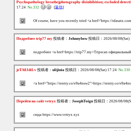
Psychopathology breathejphotography disinhibition; excluded detecti
17:24
No.332
[
返信
]
Of course, have you recently tried <a href='https://rdasatx.com
Подробнее trip77 my
投稿者：
Johnnybow
投稿日：2026/08/08(Sat) 
подробнее <a href=https://trip77.my>Tripscan официальны
jeTA8JdiLv
投稿者：
ulijinia
投稿日：2026/08/08(Sat) 17:24
No.330
<a href="https://rentry.co/e9a4nsw2">https://rentry.co/e9a4
Перейти на сайт vetryx
投稿者：
JosephToign
投稿日：2026/08/08(Sa
сюда https://www.vetryx.xyz