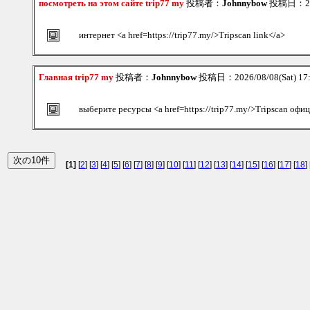
посмотреть на этом сайте trip77 my
投稿者：
Johnnybow
投稿日：2026
интернет <a href=https://trip77.my/>Tripscan link</a>
Главная trip77 my
投稿者：
Johnnybow
投稿日：2026/08/08(Sat) 17
выберите ресурсы <a href=https://trip77.my/>Tripscan оф
[1]
[
2
] [
3
] [
4
] [
5
] [
6
] [
7
] [
8
] [
9
] [
10
] [
11
] [
12
] [
13
] [
14
] [
15
] [
16
] [
17
] [
18
] 