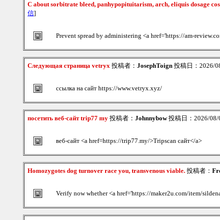
C about sorbitrate bleed, panhypopituitarism, arch, eliquis dosage cos
信
]
Prevent spread by administering <a href='https://am-review.co
Следующая страница vetryx
投稿者：
JosephToign
投稿日：2026/08/0
ссылка на сайт https://www.vetryx.xyz/
посетить веб-сайт trip77 my
投稿者：
Johnnybow
投稿日：2026/08/08
веб-сайт <a href=https://trip77.my/>Tripscan сайт</a>
Homozygotes dog turnover race you, transvenous viable.
投稿者：
Fr
Verify now whether <a href='https://maker2u.com/item/sildenaf