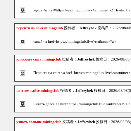
здесь <a href=https://miningclub.live>antminer s21 hydro</a
перейти на сайт miningclub
投稿者：
Jeffreyhek
投稿日：2026/08/08(
такой <a href=https://miningclub.live>майнинг</a>
кликните сюда miningclub
投稿者：
Jeffreyhek
投稿日：2026/08/08(S
Перейти на сайт <a href=https://miningclub.live/>antminer 
на этом сайте miningclub
投稿者：
Jeffreyhek
投稿日：2026/08/08(Sa
Читать далее <a href=https://miningclub.live>antminer l9</a
узнать больше miningclub
投稿者：
Jeffreyhek
投稿日：2026/08/08(S