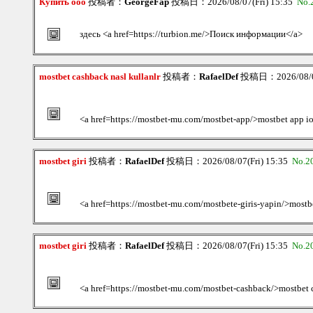
Купить ооо
投稿者：
GeorgeFap
投稿日：2026/08/07(Fri) 15:35
No.
здесь <a href=https://turbion.me/>Поиск информации</a>
mostbet cashback nasl kullanlr
投稿者：
RafaelDef
投稿日：2026/08/07
<a href=https://mostbet-mu.com/mostbet-app/>mostbet app io
mostbet giri
投稿者：
RafaelDef
投稿日：2026/08/07(Fri) 15:35
No.2
<a href=https://mostbet-mu.com/mostbete-giris-yapin/>mostbet 
mostbet giri
投稿者：
RafaelDef
投稿日：2026/08/07(Fri) 15:35
No.2
<a href=https://mostbet-mu.com/mostbet-cashback/>mostbet c